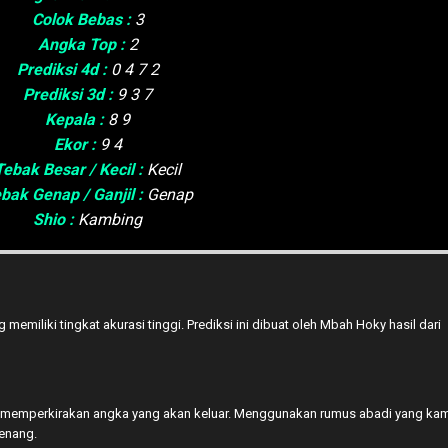
Colok Bebas :
3
Angka Top :
2
Prediksi 4d :
0 4 7 2
Prediksi 3d :
9 3 7
Kepala :
8 9
Ekor :
9 4
Tebak Besar / Kecil :
Kecil
bak Genap / Ganjil :
Genap
Shio :
Kambing
 memiliki tingkat akurasi tinggi. Prediksi ini dibuat oleh Mbah Hoky hasil dari
 memperkirakan angka yang akan keluar. Menggunakan rumus abadi yang kam
enang.