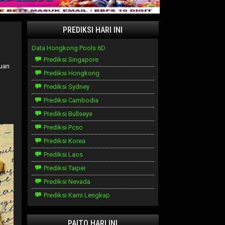
PREDIKSI HARI INI
Data Hongkong Pools 6D
Prediksi Singapore
puan
Prediksi Hongkong
Prediksi Sydney
Prediksi Cambodia
Prediksi Bullseye
Prediksi Pcso
Prediksi Korea
Prediksi Laos
Prediksi Taipei
Prediksi Nevada
Prediksi Kami Lengkap
PAITO HARI INI