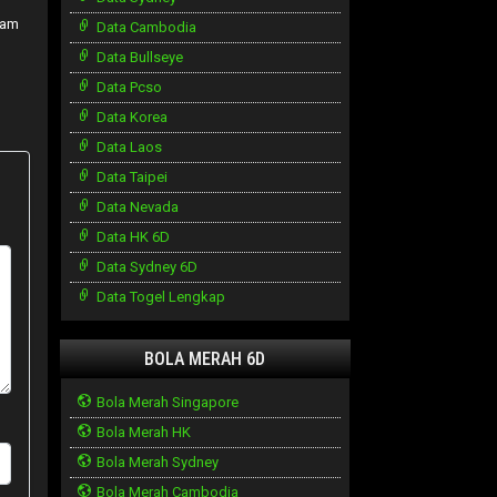
jam
Data Cambodia
Data Bullseye
Data Pcso
Data Korea
Data Laos
Data Taipei
Data Nevada
Data HK 6D
Data Sydney 6D
Data Togel Lengkap
BOLA MERAH 6D
Bola Merah Singapore
Bola Merah HK
Bola Merah Sydney
Bola Merah Cambodia