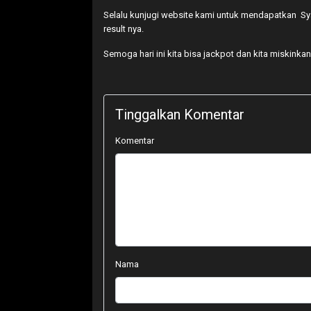
Selalu kunjugi website kami untuk mendapatkan Syai
result nya.
Semoga hari ini kita bisa jackpot dan kita miskinkan 
Tinggalkan Komentar
Komentar
Nama