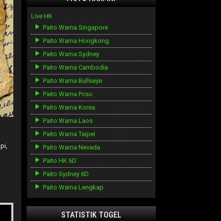
Live HK
Paito Warna Singapore
Paito Warna Hongkong
Paito Warna Sydney
Paito Warna Cambodia
Paito Warna Bullseye
Paito Warna Pcso
Paito Warna Korea
Paito Warna Laos
Paito Warna Taipei
pi,
Paito Warna Nevada
Paito HK 6D
Paito Sydney 6D
Paito Warna Lengkap
STATISTIK TOGEL