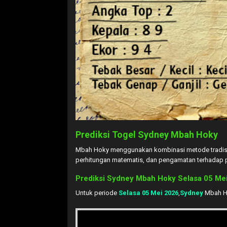
Prediksi Togel Sydney Mbah Hoky
Mbah Hoky menggunakan kombinasi metode tradision
perhitungan matematis, dan pengamatan terhadap 
Prediksi Sydney Mbah Hoky Selasa
05 Me
Untuk periode
Selasa 05 Mei 2026
,
Sydney
Mbah H