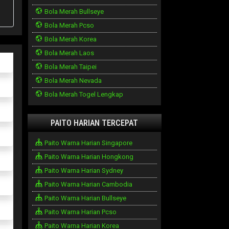
Bola Merah Bullseye
Bola Merah Pcso
Bola Merah Korea
Bola Merah Laos
Bola Merah Taipei
Bola Merah Nevada
Bola Merah Togel Lengkap
PAITO HARIAN TERCEPAT
Paito Warna Harian Singapore
Paito Warna Harian Hongkong
Paito Warna Harian Sydney
Paito Warna Harian Cambodia
Paito Warna Harian Bullseye
Paito Warna Harian Pcso
Paito Warna Harian Korea