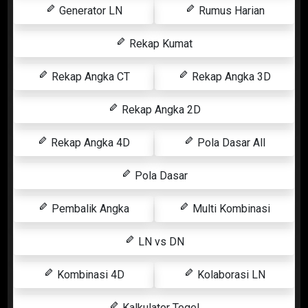
Generator LN
Rumus Harian
Rekap Kumat
Rekap Angka CT
Rekap Angka 3D
Rekap Angka 2D
Rekap Angka 4D
Pola Dasar All
Pola Dasar
Pembalik Angka
Multi Kombinasi
LN vs DN
Kombinasi 4D
Kolaborasi LN
Kalkulator Togel