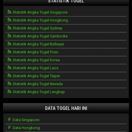
STATISTIK TOGEL
Statistik Angka Togel Singapore
Statistik Angka Togel Hongkong
Statistik Angka Togel Sydney
Statistik Angka Togel Cambodia
Statistik Angka Togel Bullseye
Statistik Angka Togel Pcso
Statistik Angka Togel Korea
Statistik Angka Togel Laos
Statistik Angka Togel Taipei
Statistik Angka Togel Nevada
Statistik Angka Togel Lengkap
DATA TOGEL HARI INI
Data Singapore
Data Hongkong