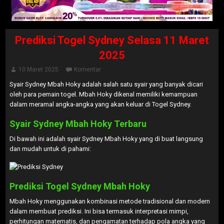
Prediksi Togel Sydney Selasa 11 Maret
2025
10 Maret 2025
Komentar
Syair Sydney Mbah Hoky adalah salah satu syair yang banyak dicari
oleh para pemain togel. Mbah Hoky dikenal memiliki kemampuan
dalam meramal angka-angka yang akan keluar di Togel Sydney.
Syair Sydney Mbah Hoky Terbaru
Di bawah ini adalah syair Sydney Mbah Hoky yang di buat langsung
dan mudah untuk di pahami:
Prediksi Togel Sydney Mbah Hoky
Mbah Hoky menggunakan kombinasi metode tradisional dan modern
dalam membuat prediksi. Ini bisa termasuk interpretasi mimpi,
perhitungan matematis, dan pengamatan terhadap pola angka yang