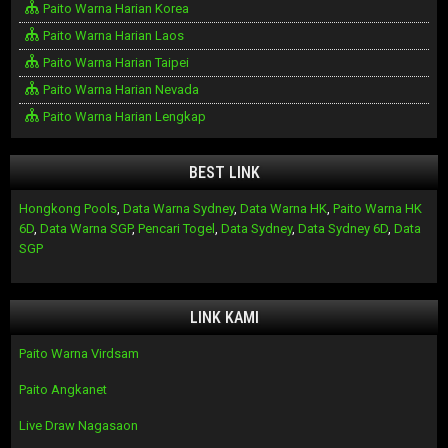
Paito Warna Harian Korea
Paito Warna Harian Laos
Paito Warna Harian Taipei
Paito Warna Harian Nevada
Paito Warna Harian Lengkap
BEST LINK
Hongkong Pools
,
Data Warna Sydney
,
Data Warna HK
,
Paito Warna HK
6D
,
Data Warna SGP
,
Pencari Togel
,
Data Sydney
,
Data Sydney 6D
,
Data
SGP
LINK KAMI
Paito Warna Virdsam
Paito Angkanet
Live Draw Nagasaon