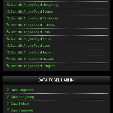
Statistik Angka Togel Hongkong
Statistik Angka Togel Sydney
Statistik Angka Togel Cambodia
Statistik Angka Togel Bullseye
Statistik Angka Togel Pcso
Statistik Angka Togel Korea
Statistik Angka Togel Laos
Statistik Angka Togel Taipei
Statistik Angka Togel Nevada
Statistik Angka Togel Lengkap
DATA TOGEL HARI INI
Data Singapore
Data Hongkong
Data Sydney
Data Cambodia