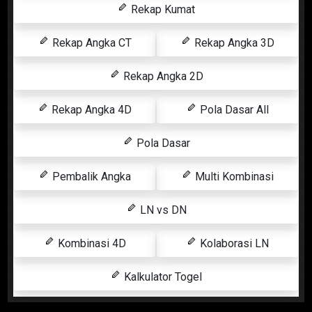
Rekap Kumat
Rekap Angka CT
Rekap Angka 3D
Rekap Angka 2D
Rekap Angka 4D
Pola Dasar All
Pola Dasar
Pembalik Angka
Multi Kombinasi
LN vs DN
Kombinasi 4D
Kolaborasi LN
Kalkulator Togel