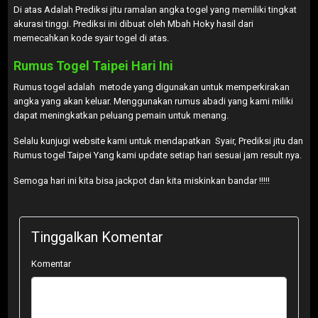
Di atas Adalah Prediksi jitu ramalan angka togel yang memiliki tingkat
akurasi tinggi. Prediksi ini dibuat oleh Mbah Hoky hasil dari
memecahkan kode syair togel di atas.
Rumus Togel Taipei Hari Ini
Rumus togel adalah metode yang digunakan untuk memperkirakan
angka yang akan keluar. Menggunakan rumus abadi yang kami miliki
dapat meningkatkan peluang pemain untuk menang.
Selalu kunjugi website kami untuk mendapatkan Syair, Prediksi jitu dan
Rumus togel Taipei Yang kami update setiap hari sesuai jam result nya.
Semoga hari ini kita bisa jackpot dan kita miskinkan bandar !!!!!
Tinggalkan Komentar
Komentar