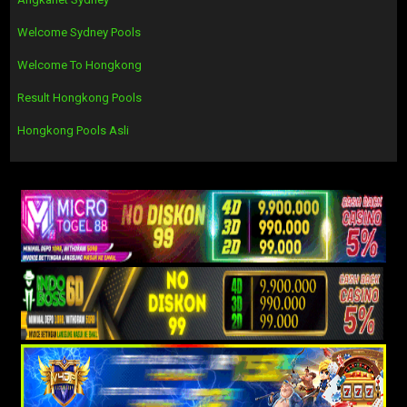
Welcome Sydney Pools
Welcome To Hongkong
Result Hongkong Pools
Hongkong Pools Asli