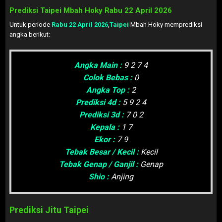
Prediksi Taipei Mbah Hoky Rabu
22 April 2026
Untuk periode
Rabu 22 April 2026
,
Taipei
Mbah Hoky memprediksi
angka berikut:
Angka Main :
9 2 7 4
Colok Bebas :
0
Angka Top :
2
Prediksi 4d :
5 9 2 4
Prediksi 3d :
7 0 2
Kepala :
1 7
Ekor :
7 9
Tebak Besar / Kecil :
Kecil
Tebak Genap / Ganjil :
Genap
Shio :
Anjing
Prediksi Jitu Taipei