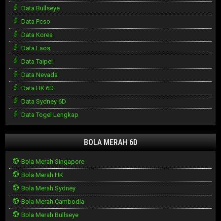
Data Bullseye
Data Pcso
Data Korea
Data Laos
Data Taipei
Data Nevada
Data HK 6D
Data Sydney 6D
Data Togel Lengkap
BOLA MERAH 6D
Bola Merah Singapore
Bola Merah HK
Bola Merah Sydney
Bola Merah Cambodia
Bola Merah Bullseye