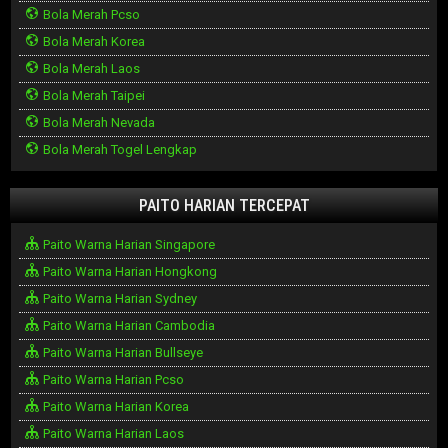
Bola Merah Pcso
Bola Merah Korea
Bola Merah Laos
Bola Merah Taipei
Bola Merah Nevada
Bola Merah Togel Lengkap
PAITO HARIAN TERCEPAT
Paito Warna Harian Singapore
Paito Warna Harian Hongkong
Paito Warna Harian Sydney
Paito Warna Harian Cambodia
Paito Warna Harian Bullseye
Paito Warna Harian Pcso
Paito Warna Harian Korea
Paito Warna Harian Laos