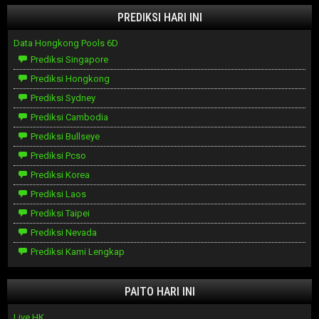
PREDIKSI HARI INI
Data Hongkong Pools 6D
Prediksi Singapore
Prediksi Hongkong
Prediksi Sydney
Prediksi Cambodia
Prediksi Bullseye
Prediksi Pcso
Prediksi Korea
Prediksi Laos
Prediksi Taipei
Prediksi Nevada
Prediksi Kami Lengkap
PAITO HARI INI
Live HK