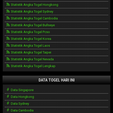
Statistik Angka Togel Hongkong
Statistik Angka Togel Sydney
Statistik Angka Togel Cambodia
Statistik Angka Togel Bullseye
Statistik Angka Togel Pcso
Statistik Angka Togel Korea
Statistik Angka Togel Laos
Statistik Angka Togel Taipei
Statistik Angka Togel Nevada
Statistik Angka Togel Lengkap
DATA TOGEL HARI INI
Data Singapore
Data Hongkong
Data Sydney
Data Cambodia