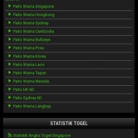
Paito Warna Singapore
Paito Warna Hongkong
Paito Warna Sydney
Paito Warna Cambodia
Paito Warna Bullseye
Paito Warna Pcso
Paito Warna Korea
Paito Warna Laos
Paito Warna Taipei
Paito Warna Nevada
Paito HK 6D
Paito Sydney 6D
Paito Warna Lengkap
STATISTIK TOGEL
Statistik Angka Togel Singapore