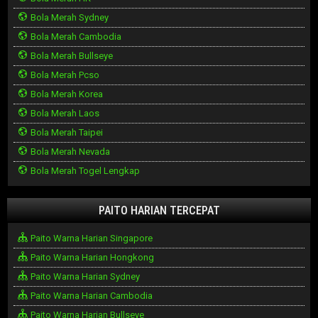
Bola Merah Sydney
Bola Merah Cambodia
Bola Merah Bullseye
Bola Merah Pcso
Bola Merah Korea
Bola Merah Laos
Bola Merah Taipei
Bola Merah Nevada
Bola Merah Togel Lengkap
PAITO HARIAN TERCEPAT
Paito Warna Harian Singapore
Paito Warna Harian Hongkong
Paito Warna Harian Sydney
Paito Warna Harian Cambodia
Paito Warna Harian Bullseye