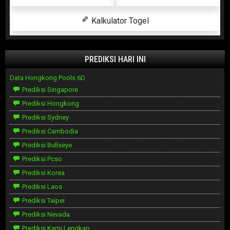
Kalkulator Togel
PREDIKSI HARI INI
Data Hongkong Pools 6D
Prediksi Singapore
Prediksi Hongkong
Prediksi Sydney
Prediksi Cambodia
Prediksi Bullseye
Prediksi Pcso
Prediksi Korea
Prediksi Laos
Prediksi Taipei
Prediksi Nevada
Prediksi Kami Lengkap