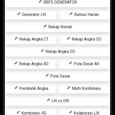
BBFS GENERATOR
Generator LN
Rumus Harian
Rekap Kumat
Rekap Angka CT
Rekap Angka 3D
Rekap Angka 2D
Rekap Angka 4D
Pola Dasar All
Pola Dasar
Pembalik Angka
Multi Kombinasi
LN vs DN
Kombinasi 4D
Kolaborasi LN