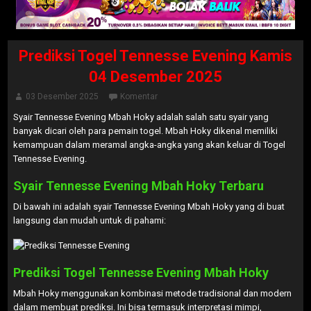
Prediksi Togel Tennesse Evening Kamis
04 Desember 2025
03 Desember 2025
Komentar
Syair Tennesse Evening Mbah Hoky adalah salah satu syair yang
banyak dicari oleh para pemain togel. Mbah Hoky dikenal memiliki
kemampuan dalam meramal angka-angka yang akan keluar di Togel
Tennesse Evening.
Syair Tennesse Evening Mbah Hoky Terbaru
Di bawah ini adalah syair Tennesse Evening Mbah Hoky yang di buat
langsung dan mudah untuk di pahami:
Prediksi Togel Tennesse Evening Mbah Hoky
Mbah Hoky menggunakan kombinasi metode tradisional dan modern
dalam membuat prediksi. Ini bisa termasuk interpretasi mimpi,