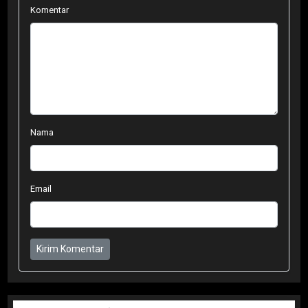
Komentar
Nama
Email
Kirim Komentar