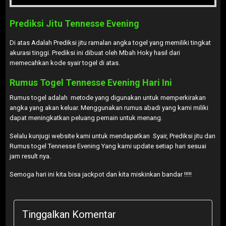
Prediksi Jitu Tennesse Evening
Di atas Adalah Prediksi jitu ramalan angka togel yang memiliki tingkat
akurasi tinggi. Prediksi ini dibuat oleh Mbah Hoky hasil dari
memecahkan kode syair togel di atas.
Rumus Togel Tennesse Evening Hari Ini
Rumus togel adalah metode yang digunakan untuk memperkirakan
angka yang akan keluar. Menggunakan rumus abadi yang kami miliki
dapat meningkatkan peluang pemain untuk menang.
Selalu kunjugi website kami untuk mendapatkan Syair, Prediksi jitu dan
Rumus togel Tennesse Evening Yang kami update setiap hari sesuai
jam result nya.
Semoga hari ini kita bisa jackpot dan kita miskinkan bandar !!!!!
Tinggalkan Komentar