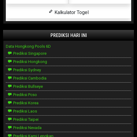
Kalkulator Togel
PREDIKSI HARI INI
Data Hongkong Pools 6D
Prediksi Singapore
Prediksi Hongkong
Prediksi Sydney
Prediksi Cambodia
Prediksi Bullseye
Prediksi Pcso
Prediksi Korea
Prediksi Laos
Prediksi Taipei
Prediksi Nevada
Prediksi Kami Lengkap