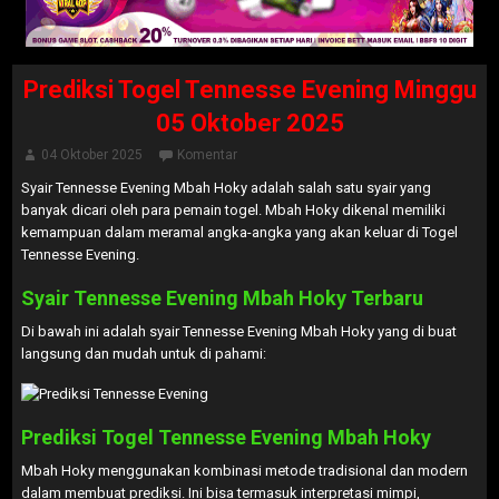
Prediksi Togel Tennesse Evening Minggu
05 Oktober 2025
04 Oktober 2025
Komentar
Syair Tennesse Evening Mbah Hoky adalah salah satu syair yang
banyak dicari oleh para pemain togel. Mbah Hoky dikenal memiliki
kemampuan dalam meramal angka-angka yang akan keluar di Togel
Tennesse Evening.
Syair Tennesse Evening Mbah Hoky Terbaru
Di bawah ini adalah syair Tennesse Evening Mbah Hoky yang di buat
langsung dan mudah untuk di pahami:
Prediksi Togel Tennesse Evening Mbah Hoky
Mbah Hoky menggunakan kombinasi metode tradisional dan modern
dalam membuat prediksi. Ini bisa termasuk interpretasi mimpi,