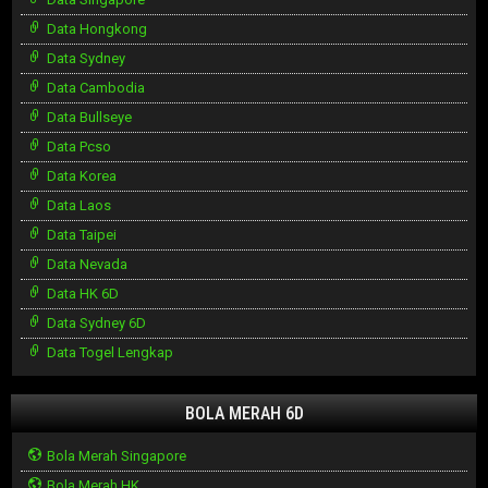
Data Hongkong
Data Sydney
Data Cambodia
Data Bullseye
Data Pcso
Data Korea
Data Laos
Data Taipei
Data Nevada
Data HK 6D
Data Sydney 6D
Data Togel Lengkap
BOLA MERAH 6D
Bola Merah Singapore
Bola Merah HK