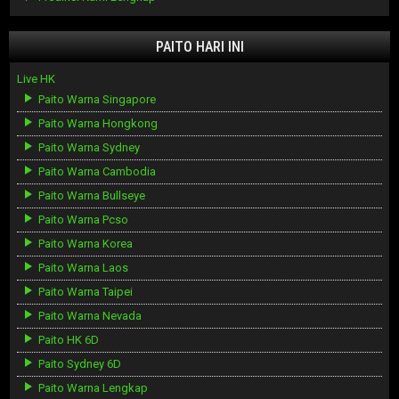
PAITO HARI INI
Live HK
Paito Warna Singapore
Paito Warna Hongkong
Paito Warna Sydney
Paito Warna Cambodia
Paito Warna Bullseye
Paito Warna Pcso
Paito Warna Korea
Paito Warna Laos
Paito Warna Taipei
Paito Warna Nevada
Paito HK 6D
Paito Sydney 6D
Paito Warna Lengkap