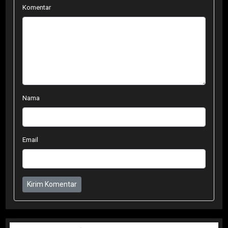
Komentar
Nama
Email
Kirim Komentar