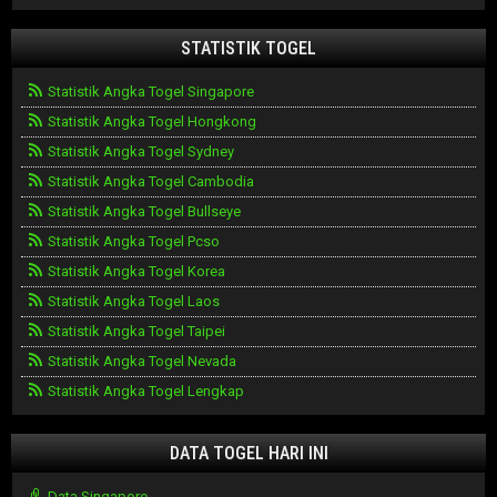
STATISTIK TOGEL
Statistik Angka Togel Singapore
Statistik Angka Togel Hongkong
Statistik Angka Togel Sydney
Statistik Angka Togel Cambodia
Statistik Angka Togel Bullseye
Statistik Angka Togel Pcso
Statistik Angka Togel Korea
Statistik Angka Togel Laos
Statistik Angka Togel Taipei
Statistik Angka Togel Nevada
Statistik Angka Togel Lengkap
DATA TOGEL HARI INI
Data Singapore