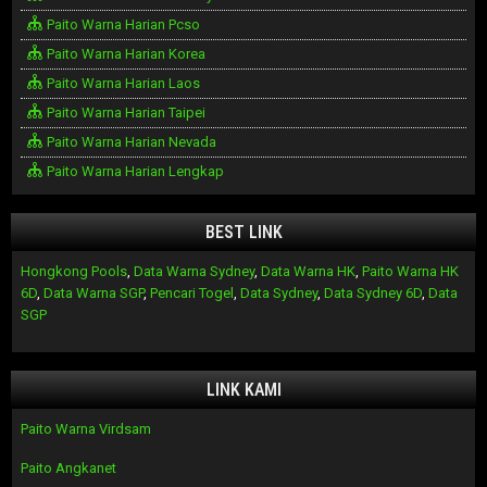
Paito Warna Harian Pcso
Paito Warna Harian Korea
Paito Warna Harian Laos
Paito Warna Harian Taipei
Paito Warna Harian Nevada
Paito Warna Harian Lengkap
BEST LINK
Hongkong Pools
,
Data Warna Sydney
,
Data Warna HK
,
Paito Warna HK
6D
,
Data Warna SGP
,
Pencari Togel
,
Data Sydney
,
Data Sydney 6D
,
Data
SGP
LINK KAMI
Paito Warna Virdsam
Paito Angkanet