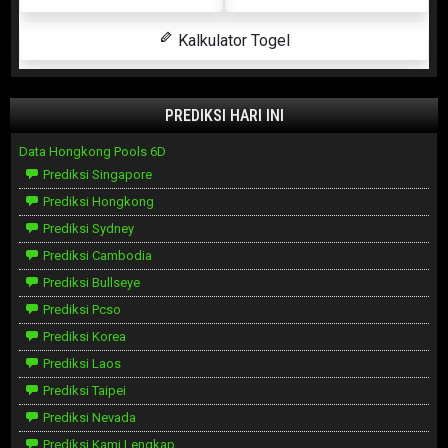
Kalkulator Togel
PREDIKSI HARI INI
Data Hongkong Pools 6D
Prediksi Singapore
Prediksi Hongkong
Prediksi Sydney
Prediksi Cambodia
Prediksi Bullseye
Prediksi Pcso
Prediksi Korea
Prediksi Laos
Prediksi Taipei
Prediksi Nevada
Prediksi Kami Lengkap