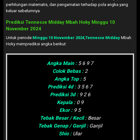
perhitungan matematis, dan pengamatan terhadap pola angka yang
keluar sebelumnya.
Prediksi Tennesse Midday Mbah Hoky Minggu
10
November 2024
Untuk periode
Minggu 10 November 2024
,
Tennesse Midday
Mbah
Hoky memprediksi angka berikut:
Angka Main :
5 6 9 7
Colok Bebas :
2
Angka Top :
5
Prediksi 4d :
3 5 6 7
Prediksi 3d :
9 2 6
Kepala :
0 9
Ekor :
9 5
Tebak Besar / Kecil :
Besar
Tebak Genap / Ganjil :
Ganjil
Shio :
Ular