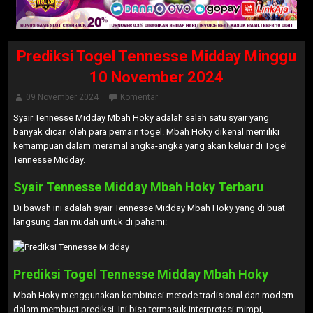
Prediksi Togel Tennesse Midday Minggu
10 November 2024
09 November 2024
Komentar
Syair Tennesse Midday Mbah Hoky adalah salah satu syair yang
banyak dicari oleh para pemain togel. Mbah Hoky dikenal memiliki
kemampuan dalam meramal angka-angka yang akan keluar di Togel
Tennesse Midday.
Syair Tennesse Midday Mbah Hoky Terbaru
Di bawah ini adalah syair Tennesse Midday Mbah Hoky yang di buat
langsung dan mudah untuk di pahami:
Prediksi Togel Tennesse Midday Mbah Hoky
Mbah Hoky menggunakan kombinasi metode tradisional dan modern
dalam membuat prediksi. Ini bisa termasuk interpretasi mimpi,