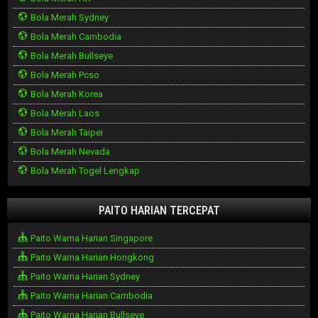
Bola Merah Sydney
Bola Merah Cambodia
Bola Merah Bullseye
Bola Merah Pcso
Bola Merah Korea
Bola Merah Laos
Bola Merah Taipei
Bola Merah Nevada
Bola Merah Togel Lengkap
PAITO HARIAN TERCEPAT
Paito Warna Harian Singapore
Paito Warna Harian Hongkong
Paito Warna Harian Sydney
Paito Warna Harian Cambodia
Paito Warna Harian Bullseye