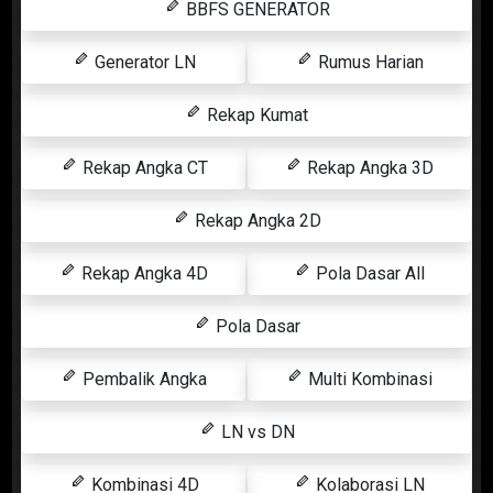
BBFS GENERATOR
Generator LN
Rumus Harian
Rekap Kumat
Rekap Angka CT
Rekap Angka 3D
Rekap Angka 2D
Rekap Angka 4D
Pola Dasar All
Pola Dasar
Pembalik Angka
Multi Kombinasi
LN vs DN
Kombinasi 4D
Kolaborasi LN