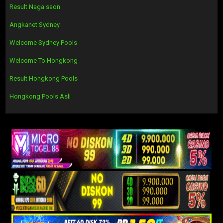
Result Naga saon
Angkanet Sydney
Welcome Sydney Pools
Welcome To Hongkong
Result Hongkong Pools
Hongkong Pools Asli