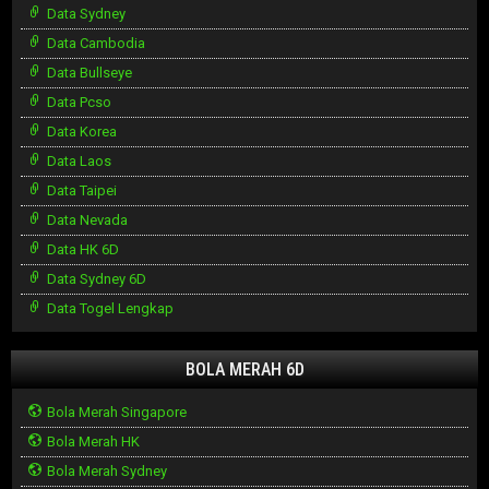
Data Sydney
Data Cambodia
Data Bullseye
Data Pcso
Data Korea
Data Laos
Data Taipei
Data Nevada
Data HK 6D
Data Sydney 6D
Data Togel Lengkap
BOLA MERAH 6D
Bola Merah Singapore
Bola Merah HK
Bola Merah Sydney