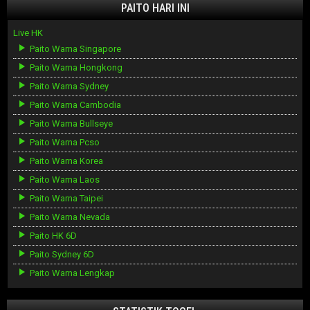
PAITO HARI INI
Live HK
Paito Warna Singapore
Paito Warna Hongkong
Paito Warna Sydney
Paito Warna Cambodia
Paito Warna Bullseye
Paito Warna Pcso
Paito Warna Korea
Paito Warna Laos
Paito Warna Taipei
Paito Warna Nevada
Paito HK 6D
Paito Sydney 6D
Paito Warna Lengkap