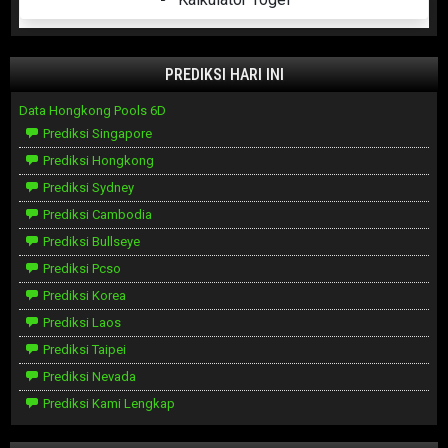
PREDIKSI HARI INI
Data Hongkong Pools 6D
Prediksi Singapore
Prediksi Hongkong
Prediksi Sydney
Prediksi Cambodia
Prediksi Bullseye
Prediksi Pcso
Prediksi Korea
Prediksi Laos
Prediksi Taipei
Prediksi Nevada
Prediksi Kami Lengkap