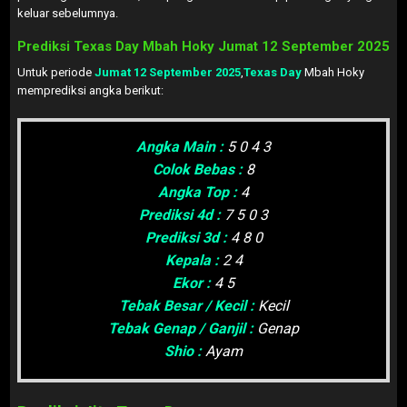
keluar sebelumnya.
Prediksi Texas Day Mbah Hoky Jumat
12 September 2025
Untuk periode
Jumat 12 September 2025
,
Texas Day
Mbah Hoky
memprediksi angka berikut:
Angka Main :
5 0 4 3
Colok Bebas :
8
Angka Top :
4
Prediksi 4d :
7 5 0 3
Prediksi 3d :
4 8 0
Kepala :
2 4
Ekor :
4 5
Tebak Besar / Kecil :
Kecil
Tebak Genap / Ganjil :
Genap
Shio :
Ayam