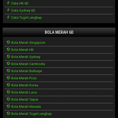
Data HK 6D
Data Sydney 6D
Data Togel Lengkap
BOLA MERAH 6D
Bola Merah Singapore
Bola Merah HK
Bola Merah Sydney
Bola Merah Cambodia
Bola Merah Bullseye
Bola Merah Pcso
Bola Merah Korea
Bola Merah Laos
Bola Merah Taipei
Bola Merah Nevada
Bola Merah Togel Lengkap