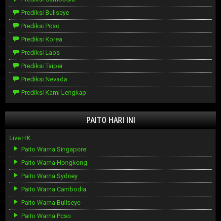
Prediksi Bullseye
Prediksi Pcso
Prediksi Korea
Prediksi Laos
Prediksi Taipei
Prediksi Nevada
Prediksi Kami Lengkap
PAITO HARI INI
Live HK
Paito Warna Singapore
Paito Warna Hongkong
Paito Warna Sydney
Paito Warna Cambodia
Paito Warna Bullseye
Paito Warna Pcso