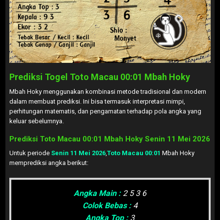
Prediksi Togel Toto Macau 00:01 Mbah Hoky
Mbah Hoky menggunakan kombinasi metode tradisional dan modern
dalam membuat prediksi. Ini bisa termasuk interpretasi mimpi,
perhitungan matematis, dan pengamatan terhadap pola angka yang
keluar sebelumnya.
Prediksi Toto Macau 00:01 Mbah Hoky Senin
11 Mei 2026
Untuk periode
Senin 11 Mei 2026
,
Toto Macau 00:01
Mbah Hoky
memprediksi angka berikut:
Angka Main :
2 5 3 6
Colok Bebas :
4
Angka Top :
3