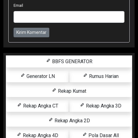
Email
Kirim Komentar
BBFS GENERATOR
Generator LN
Rumus Harian
Rekap Kumat
Rekap Angka CT
Rekap Angka 3D
Rekap Angka 2D
Rekap Angka 4D
Pola Dasar All