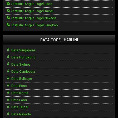
Statistik Angka Togel Laos
Statistik Angka Togel Taipei
Statistik Angka Togel Nevada
Statistik Angka Togel Lengkap
DATA TOGEL HARI INI
Data Singapore
Data Hongkong
Data Sydney
Data Cambodia
Data Bullseye
Data Pcso
Data Korea
Data Laos
Data Taipei
Data Nevada