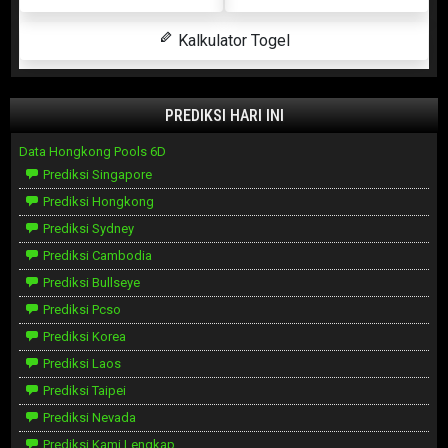
Kalkulator Togel
PREDIKSI HARI INI
Data Hongkong Pools 6D
Prediksi Singapore
Prediksi Hongkong
Prediksi Sydney
Prediksi Cambodia
Prediksi Bullseye
Prediksi Pcso
Prediksi Korea
Prediksi Laos
Prediksi Taipei
Prediksi Nevada
Prediksi Kami Lengkap