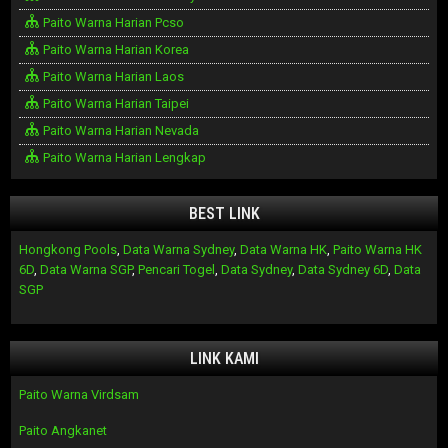
Paito Warna Harian Pcso
Paito Warna Harian Korea
Paito Warna Harian Laos
Paito Warna Harian Taipei
Paito Warna Harian Nevada
Paito Warna Harian Lengkap
BEST LINK
Hongkong Pools
,
Data Warna Sydney
,
Data Warna HK
,
Paito Warna HK
6D
,
Data Warna SGP
,
Pencari Togel
,
Data Sydney
,
Data Sydney 6D
,
Data
SGP
LINK KAMI
Paito Warna Virdsam
Paito Angkanet