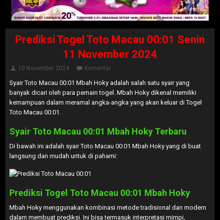
Prediksi Togel Toto Macau 00:01 Senin
11 November 2024
10 November 2024
Komentar
Syair Toto Macau 00:01 Mbah Hoky adalah salah satu syair yang
banyak dicari oleh para pemain togel. Mbah Hoky dikenal memiliki
kemampuan dalam meramal angka-angka yang akan keluar di Togel
Toto Macau 00:01.
Syair Toto Macau 00:01 Mbah Hoky Terbaru
Di bawah ini adalah syair Toto Macau 00:01 Mbah Hoky yang di buat
langsung dan mudah untuk di pahami:
Prediksi Togel Toto Macau 00:01 Mbah Hoky
Mbah Hoky menggunakan kombinasi metode tradisional dan modern
dalam membuat prediksi. Ini bisa termasuk interpretasi mimpi,