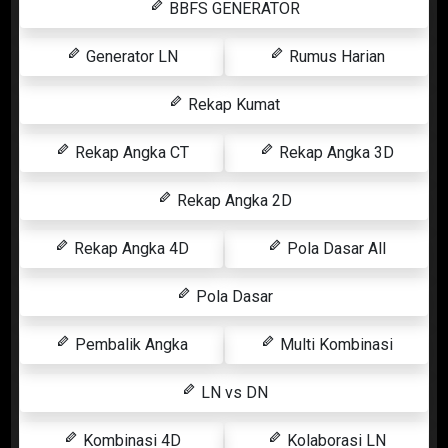
BBFS GENERATOR
Generator LN
Rumus Harian
Rekap Kumat
Rekap Angka CT
Rekap Angka 3D
Rekap Angka 2D
Rekap Angka 4D
Pola Dasar All
Pola Dasar
Pembalik Angka
Multi Kombinasi
LN vs DN
Kombinasi 4D
Kolaborasi LN