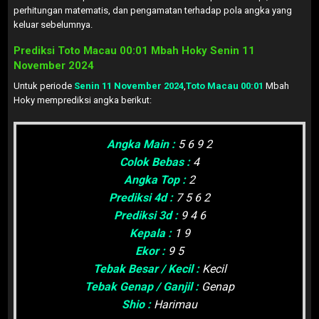
perhitungan matematis, dan pengamatan terhadap pola angka yang
keluar sebelumnya.
Prediksi Toto Macau 00:01 Mbah Hoky Senin
11
November 2024
Untuk periode
Senin 11 November 2024
,
Toto Macau 00:01
Mbah
Hoky memprediksi angka berikut:
Angka Main :
5 6 9 2
Colok Bebas :
4
Angka Top :
2
Prediksi 4d :
7 5 6 2
Prediksi 3d :
9 4 6
Kepala :
1 9
Ekor :
9 5
Tebak Besar / Kecil :
Kecil
Tebak Genap / Ganjil :
Genap
Shio :
Harimau