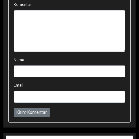
Komentar
Nama
Email
Kirim Komentar