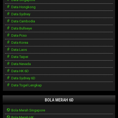
Data Hongkong
Data Sydney
Data Cambodia
Data Bullseye
Data Pcso
Data Korea
Data Laos
Data Taipei
Data Nevada
Data HK 6D
Data Sydney 6D
Data Togel Lengkap
BOLA MERAH 6D
Bola Merah Singapore
Bola Merah HK