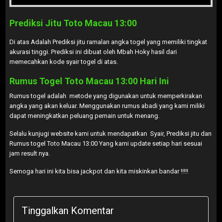
Prediksi Jitu Toto Macau 13:00
Di atas Adalah Prediksi jitu ramalan angka togel yang memiliki tingkat
akurasi tinggi. Prediksi ini dibuat oleh Mbah Hoky hasil dari
memecahkan kode syair togel di atas.
Rumus Togel Toto Macau 13:00 Hari Ini
Rumus togel adalah metode yang digunakan untuk memperkirakan
angka yang akan keluar. Menggunakan rumus abadi yang kami miliki
dapat meningkatkan peluang pemain untuk menang.
Selalu kunjugi website kami untuk mendapatkan Syair, Prediksi jitu dan
Rumus togel Toto Macau 13:00 Yang kami update setiap hari sesuai
jam result nya.
Semoga hari ini kita bisa jackpot dan kita miskinkan bandar !!!!!
Tinggalkan Komentar