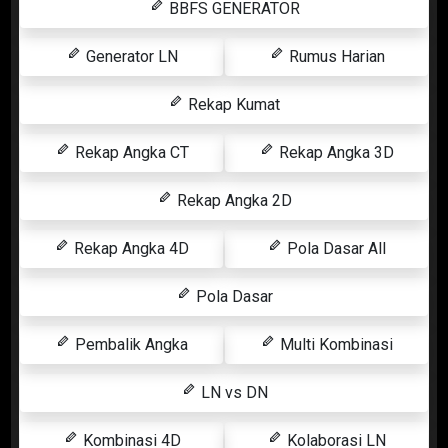
BBFS GENERATOR
Generator LN
Rumus Harian
Rekap Kumat
Rekap Angka CT
Rekap Angka 3D
Rekap Angka 2D
Rekap Angka 4D
Pola Dasar All
Pola Dasar
Pembalik Angka
Multi Kombinasi
LN vs DN
Kombinasi 4D
Kolaborasi LN