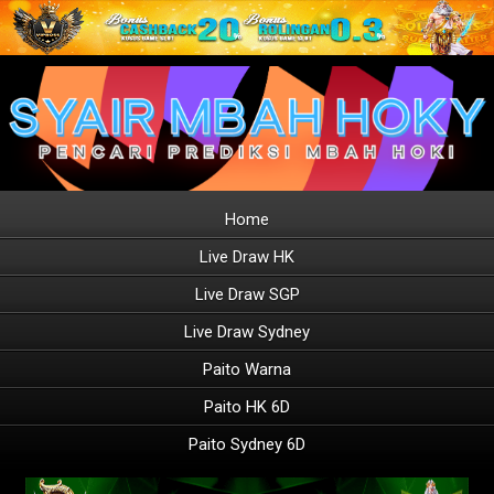
Home
Live Draw HK
Live Draw SGP
Live Draw Sydney
Paito Warna
Paito HK 6D
Paito Sydney 6D