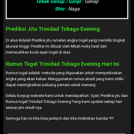
Tebak Genap / Ganjil :
Genap
Shio :
Naga
Prediksi Jitu Trinidad Tobago Evening
Di atas Adalah Prediksi jitu ramalan angka togel yang memiliki tingkat
akurasi tinggi. Prediksi ini dibuat oleh Mbah Hoky hasil dari
memecahkan kode syair togel di atas.
Rumus Togel Trinidad Tobago Evening Hari Ini
Rumus togel adalah metode yang digunakan untuk memperkirakan
angka yang akan keluar. Menggunakan rumus abadi yang kami miliki
dapat meningkatkan peluang pemain untuk menang.
Selalu kunjugi website kami untuk mendapatkan Syair, Prediksi jitu dan
Rumus togel Trinidad Tobago Evening Yang kami update setiap hari
sesuai jam result nya.
Semoga hari ini kita bisa jackpot dan kita miskinkan bandar !!!!!