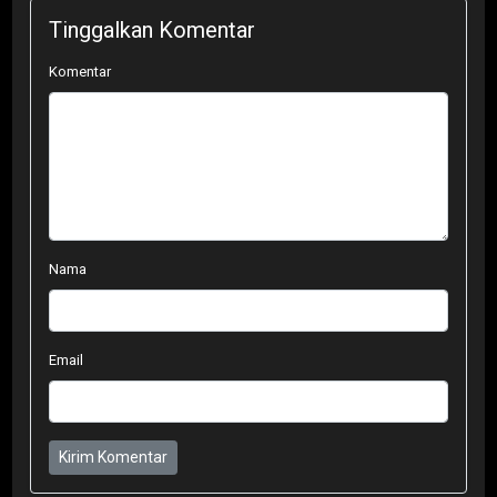
Tinggalkan Komentar
Komentar
Nama
Email
Kirim Komentar