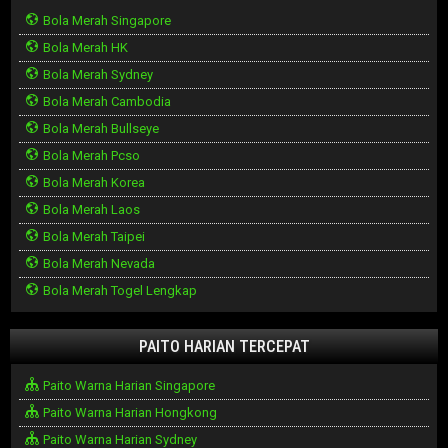
Bola Merah Singapore
Bola Merah HK
Bola Merah Sydney
Bola Merah Cambodia
Bola Merah Bullseye
Bola Merah Pcso
Bola Merah Korea
Bola Merah Laos
Bola Merah Taipei
Bola Merah Nevada
Bola Merah Togel Lengkap
PAITO HARIAN TERCEPAT
Paito Warna Harian Singapore
Paito Warna Harian Hongkong
Paito Warna Harian Sydney