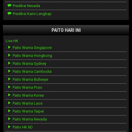
Prediksi Nevada
Prediksi Kami Lengkap
PAITO HARI INI
Live HK
Paito Warna Singapore
Paito Warna Hongkong
Paito Warna Sydney
Paito Warna Cambodia
Paito Warna Bullseye
Paito Warna Pcso
Paito Warna Korea
Paito Warna Laos
Paito Warna Taipei
Paito Warna Nevada
Paito HK 6D