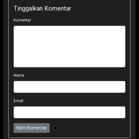
Tinggalkan Komentar
Komentar
Nama
Email
Kirim Komentar