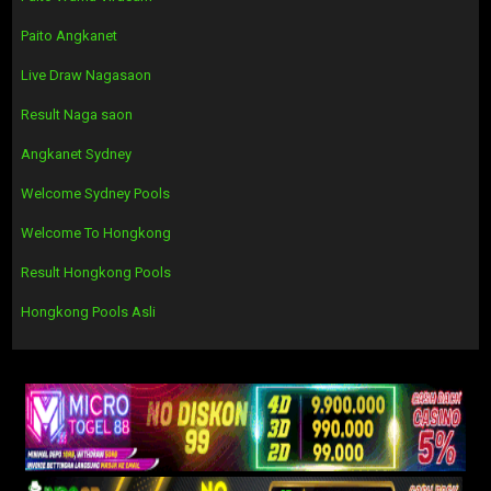
Paito Angkanet
Live Draw Nagasaon
Result Naga saon
Angkanet Sydney
Welcome Sydney Pools
Welcome To Hongkong
Result Hongkong Pools
Hongkong Pools Asli