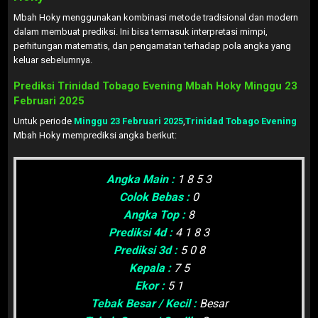
Mbah Hoky menggunakan kombinasi metode tradisional dan modern
dalam membuat prediksi. Ini bisa termasuk interpretasi mimpi,
perhitungan matematis, dan pengamatan terhadap pola angka yang
keluar sebelumnya.
Prediksi Trinidad Tobago Evening Mbah Hoky Minggu
23
Februari 2025
Untuk periode
Minggu 23 Februari 2025
,
Trinidad Tobago Evening
Mbah Hoky memprediksi angka berikut:
Angka Main :
1 8 5 3
Colok Bebas :
0
Angka Top :
8
Prediksi 4d :
4 1 8 3
Prediksi 3d :
5 0 8
Kepala :
7 5
Ekor :
5 1
Tebak Besar / Kecil :
Besar