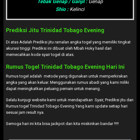
Tebak Genap / Ganjil :
Genap
Shio :
Kelinci
Prediksi Jitu Trinidad Tobago Evening
Di atas Adalah Prediksi jitu ramalan angka togel yang memiliki tingkat
akurasi tinggi. Prediksi ini dibuat oleh Mbah Hoky hasil dari
memecahkan kode syair togel di atas.
Rumus Togel Trinidad Tobago Evening Hari Ini
Rumus togel adalah metode yang digunakan untuk memperkirakan
angka yang akan keluar. Menggunakan rumus abadi yang kami miliki
dapat meningkatkan peluang pemain untuk menang.
Selalu kunjugi website kami untuk mendapatkan Syair, Prediksi jitu dan
Rumus togel Trinidad Tobago Evening Yang kami update setiap hari
sesuai jam result nya.
Semoga hari ini kita bisa jackpot dan kita miskinkan bandar !!!!!