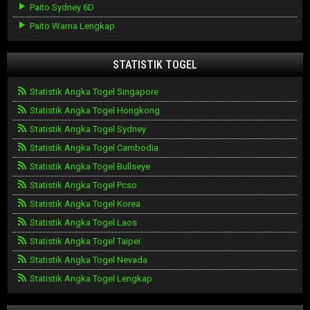
Paito Sydney 6D
Paito Warna Lengkap
STATISTIK TOGEL
Statistik Angka Togel Singapore
Statistik Angka Togel Hongkong
Statistik Angka Togel Sydney
Statistik Angka Togel Cambodia
Statistik Angka Togel Bullseye
Statistik Angka Togel Pcso
Statistik Angka Togel Korea
Statistik Angka Togel Laos
Statistik Angka Togel Taipei
Statistik Angka Togel Nevada
Statistik Angka Togel Lengkap