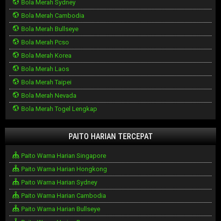
Bola Merah Sydney
Bola Merah Cambodia
Bola Merah Bullseye
Bola Merah Pcso
Bola Merah Korea
Bola Merah Laos
Bola Merah Taipei
Bola Merah Nevada
Bola Merah Togel Lengkap
PAITO HARIAN TERCEPAT
Paito Warna Harian Singapore
Paito Warna Harian Hongkong
Paito Warna Harian Sydney
Paito Warna Harian Cambodia
Paito Warna Harian Bullseye