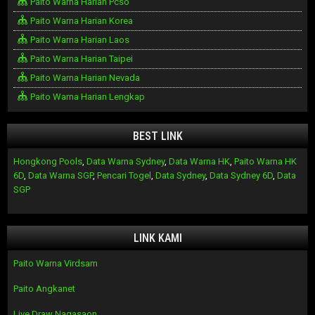
Paito Warna Harian Pcso
Paito Warna Harian Korea
Paito Warna Harian Laos
Paito Warna Harian Taipei
Paito Warna Harian Nevada
Paito Warna Harian Lengkap
BEST LINK
Hongkong Pools
,
Data Warna Sydney
,
Data Warna HK
,
Paito Warna HK
6D
,
Data Warna SGP
,
Pencari Togel
,
Data Sydney
,
Data Sydney 6D
,
Data
SGP
LINK KAMI
Paito Warna Virdsam
Paito Angkanet
Live Draw Nagasaon