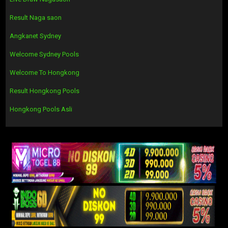
Result Naga saon
Angkanet Sydney
Welcome Sydney Pools
Welcome To Hongkong
Result Hongkong Pools
Hongkong Pools Asli