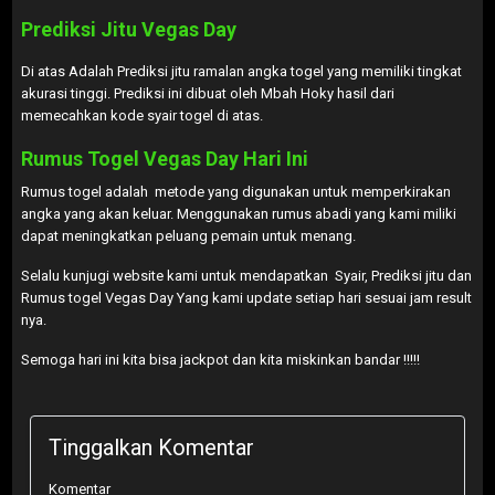
Prediksi Jitu Vegas Day
Di atas Adalah Prediksi jitu ramalan angka togel yang memiliki tingkat
akurasi tinggi. Prediksi ini dibuat oleh Mbah Hoky hasil dari
memecahkan kode syair togel di atas.
Rumus Togel Vegas Day Hari Ini
Rumus togel adalah metode yang digunakan untuk memperkirakan
angka yang akan keluar. Menggunakan rumus abadi yang kami miliki
dapat meningkatkan peluang pemain untuk menang.
Selalu kunjugi website kami untuk mendapatkan Syair, Prediksi jitu dan
Rumus togel Vegas Day Yang kami update setiap hari sesuai jam result
nya.
Semoga hari ini kita bisa jackpot dan kita miskinkan bandar !!!!!
Tinggalkan Komentar
Komentar