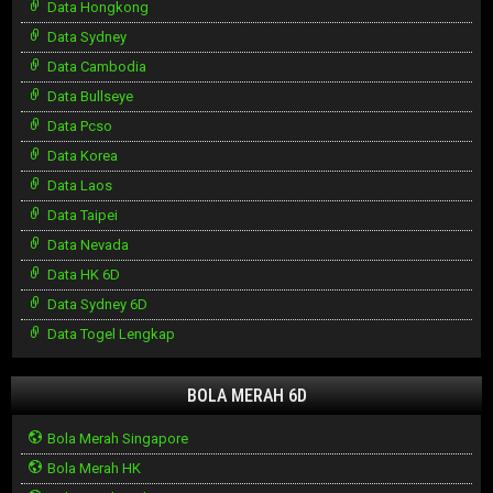
Data Hongkong
Data Sydney
Data Cambodia
Data Bullseye
Data Pcso
Data Korea
Data Laos
Data Taipei
Data Nevada
Data HK 6D
Data Sydney 6D
Data Togel Lengkap
BOLA MERAH 6D
Bola Merah Singapore
Bola Merah HK