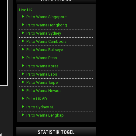
Live HK
Paito Warna Singapore
Paito Warna Hongkong
Paito Warna Sydney
Paito Warna Cambodia
Paito Warna Bullseye
Paito Warna Pcso
Paito Warna Korea
Paito Warna Laos
Paito Warna Taipei
Paito Warna Nevada
Paito HK 6D
Paito Sydney 6D
Paito Warna Lengkap
STATISTIK TOGEL
i