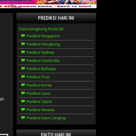
PREDIKSI HARI INI
Data Hongkong Pools 6D
Prediksi Singapore
Prediksi Hongkong
Prediksi Sydney
Prediksi Cambodia
Prediksi Bullseye
Prediksi Pcso
Prediksi Korea
Prediksi Laos
pi,
Prediksi Taipei
Prediksi Nevada
Prediksi Kami Lengkap
PAITO HARI INI