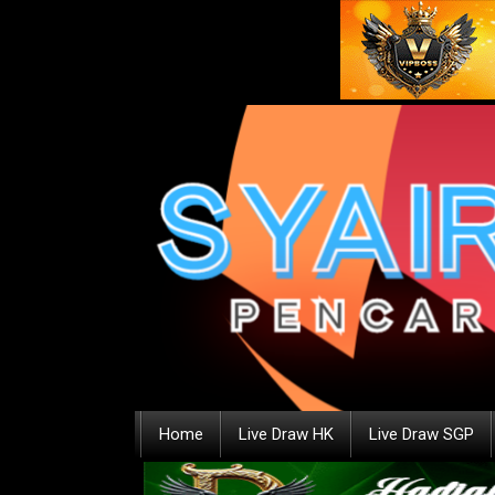
Home
Live Draw HK
Live Draw SGP