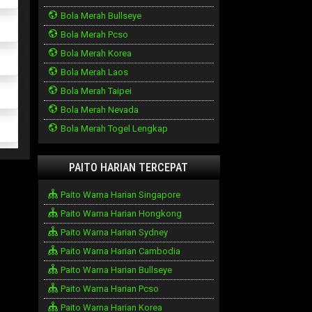
Bola Merah Bullseye
Bola Merah Pcso
Bola Merah Korea
Bola Merah Laos
Bola Merah Taipei
Bola Merah Nevada
Bola Merah Togel Lengkap
PAITO HARIAN TERCEPAT
Paito Warna Harian Singapore
Paito Warna Harian Hongkong
Paito Warna Harian Sydney
Paito Warna Harian Cambodia
Paito Warna Harian Bullseye
Paito Warna Harian Pcso
Paito Warna Harian Korea