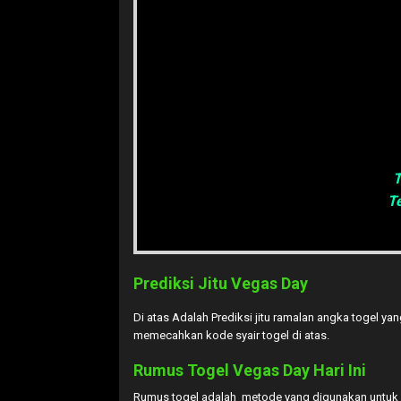
T
T
Prediksi Jitu Vegas Day
Di atas Adalah Prediksi jitu ramalan angka togel yang
memecahkan kode syair togel di atas.
Rumus Togel Vegas Day Hari Ini
Rumus togel adalah metode yang digunakan untuk