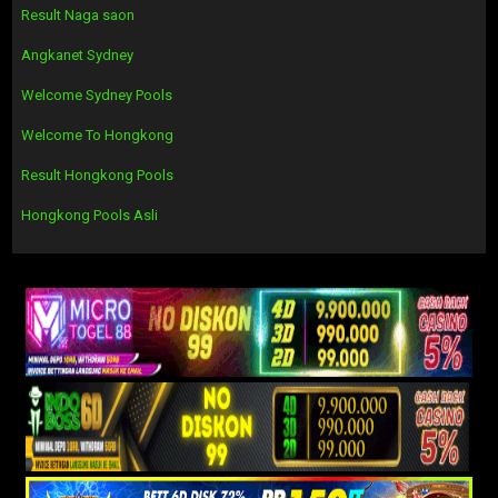
Result Naga saon
Angkanet Sydney
Welcome Sydney Pools
Welcome To Hongkong
Result Hongkong Pools
Hongkong Pools Asli