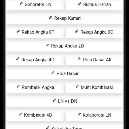
Generator LN
Rumus Harian
Rekap Kumat
Rekap Angka CT
Rekap Angka 3D
Rekap Angka 2D
Rekap Angka 4D
Pola Dasar All
Pola Dasar
Pembalik Angka
Multi Kombinasi
LN vs DN
Kombinasi 4D
Kolaborasi LN
Kalkulator Togel