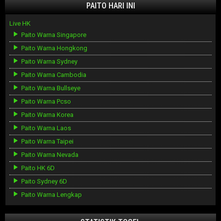
PAITO HARI INI
Live HK
Paito Warna Singapore
Paito Warna Hongkong
Paito Warna Sydney
Paito Warna Cambodia
Paito Warna Bullseye
Paito Warna Pcso
Paito Warna Korea
Paito Warna Laos
Paito Warna Taipei
Paito Warna Nevada
Paito HK 6D
Paito Sydney 6D
Paito Warna Lengkap