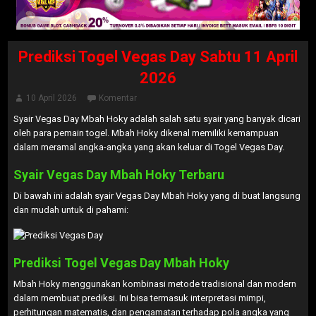
Prediksi Togel Vegas Day Sabtu 11 April
2026
10 April 2026
Komentar
Syair Vegas Day Mbah Hoky adalah salah satu syair yang banyak dicari
oleh para pemain togel. Mbah Hoky dikenal memiliki kemampuan
dalam meramal angka-angka yang akan keluar di Togel Vegas Day.
Syair Vegas Day Mbah Hoky Terbaru
Di bawah ini adalah syair Vegas Day Mbah Hoky yang di buat langsung
dan mudah untuk di pahami:
Prediksi Togel Vegas Day Mbah Hoky
Mbah Hoky menggunakan kombinasi metode tradisional dan modern
dalam membuat prediksi. Ini bisa termasuk interpretasi mimpi,
perhitungan matematis, dan pengamatan terhadap pola angka yang