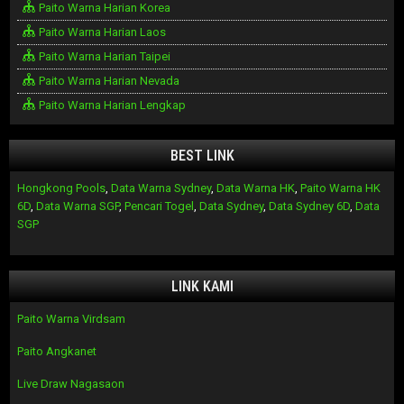
Paito Warna Harian Korea
Paito Warna Harian Laos
Paito Warna Harian Taipei
Paito Warna Harian Nevada
Paito Warna Harian Lengkap
BEST LINK
Hongkong Pools
,
Data Warna Sydney
,
Data Warna HK
,
Paito Warna HK
6D
,
Data Warna SGP
,
Pencari Togel
,
Data Sydney
,
Data Sydney 6D
,
Data
SGP
LINK KAMI
Paito Warna Virdsam
Paito Angkanet
Live Draw Nagasaon