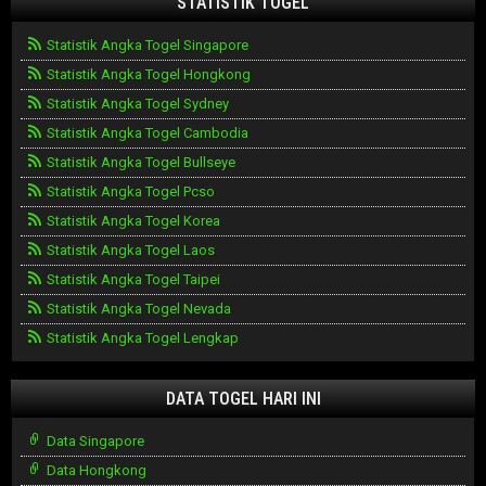
STATISTIK TOGEL
Statistik Angka Togel Singapore
Statistik Angka Togel Hongkong
Statistik Angka Togel Sydney
Statistik Angka Togel Cambodia
Statistik Angka Togel Bullseye
Statistik Angka Togel Pcso
Statistik Angka Togel Korea
Statistik Angka Togel Laos
Statistik Angka Togel Taipei
Statistik Angka Togel Nevada
Statistik Angka Togel Lengkap
DATA TOGEL HARI INI
Data Singapore
Data Hongkong