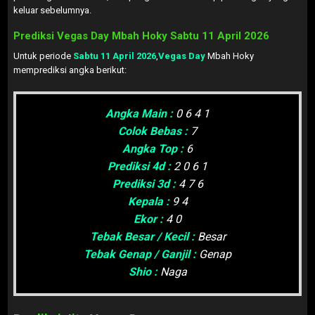
keluar sebelumnya.
Prediksi Vegas Day Mbah Hoky Sabtu
11 April 2026
Untuk periode
Sabtu 11 April 2026
,
Vegas Day
Mbah Hoky
memprediksi angka berikut:
Angka Main :
0 6 4 1
Colok Bebas :
7
Angka Top :
6
Prediksi 4d :
2 0 6 1
Prediksi 3d :
4 7 6
Kepala :
9 4
Ekor :
4 0
Tebak Besar / Kecil :
Besar
Tebak Genap / Ganjil :
Genap
Shio :
Naga