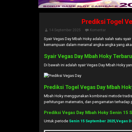
Prediksi Togel 
14 September 2025
Komentar
Syair Vegas Day Mbah Hoky adalah salah satu syair 
kemampuan dalam meramal angka-angka yang akan 
Syair Vegas Day Mbah Hoky Terbaru
Di bawah ini adalah syair Vegas Day Mbah Hoky yan
Prediksi Togel Vegas Day Mbah Hok
Mbah Hoky menggunakan kombinasi metode tradision
perhitungan matematis, dan pengamatan terhadap 
Prediksi Vegas Day Mbah Hoky Senin
15 
Untuk periode
Senin 15 September 2025
,
Vegas 