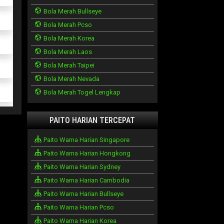
Bola Merah Bullseye
Bola Merah Pcso
Bola Merah Korea
Bola Merah Laos
Bola Merah Taipei
Bola Merah Nevada
Bola Merah Togel Lengkap
PAITO HARIAN TERCEPAT
Paito Warna Harian Singapore
Paito Warna Harian Hongkong
Paito Warna Harian Sydney
Paito Warna Harian Cambodia
Paito Warna Harian Bullseye
Paito Warna Harian Pcso
Paito Warna Harian Korea