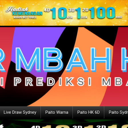
Live Draw Sydney
Paito Warna
Paito HK 6D
Paito Syd