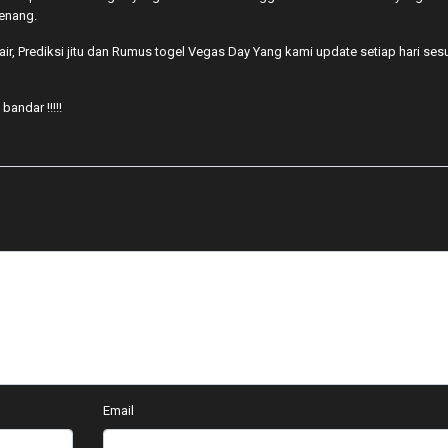
enang.
r, Prediksi jitu dan Rumus togel Vegas Day Yang kami update setiap hari ses
bandar !!!!!
Email