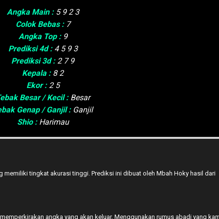
Angka Main :
5 9 2 3
Colok Bebas :
7
Angka Top :
9
Prediksi 4d :
4 5 9 3
Prediksi 3d :
2 7 9
Kepala :
8 2
Ekor :
2 5
ebak Besar / Kecil :
Besar
ebak Genap / Ganjil :
Ganjil
Shio :
Harimau
 memiliki tingkat akurasi tinggi. Prediksi ini dibuat oleh Mbah Hoky hasil dari
 memperkirakan angka yang akan keluar. Menggunakan rumus abadi yang kam