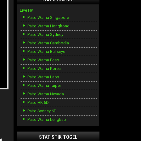
Live HK
Paito Warna Singapore
Paito Warna Hongkong
Paito Warna Sydney
Paito Warna Cambodia
Paito Warna Bullseye
Paito Warna Pcso
Paito Warna Korea
Paito Warna Laos
Paito Warna Taipei
Paito Warna Nevada
Paito HK 6D
Paito Sydney 6D
Paito Warna Lengkap
STATISTIK TOGEL
i