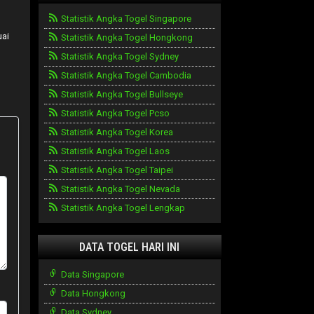
Statistik Angka Togel Singapore
uai
Statistik Angka Togel Hongkong
Statistik Angka Togel Sydney
Statistik Angka Togel Cambodia
Statistik Angka Togel Bullseye
Statistik Angka Togel Pcso
Statistik Angka Togel Korea
Statistik Angka Togel Laos
Statistik Angka Togel Taipei
Statistik Angka Togel Nevada
Statistik Angka Togel Lengkap
DATA TOGEL HARI INI
Data Singapore
Data Hongkong
Data Sydney