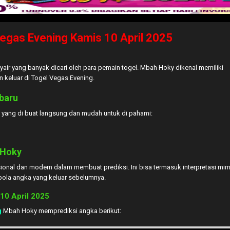
Vegas Evening Kamis 10 April 2025
air yang banyak dicari oleh para pemain togel. Mbah Hoky dikenal memiliki
eluar di Togel Vegas Evening.
baru
 yang di buat langsung dan mudah untuk di pahami:
 Hoky
al dan modern dalam membuat prediksi. Ini bisa termasuk interpretasi mim
pola angka yang keluar sebelumnya.
10 April 2025
g
Mbah Hoky memprediksi angka berikut: