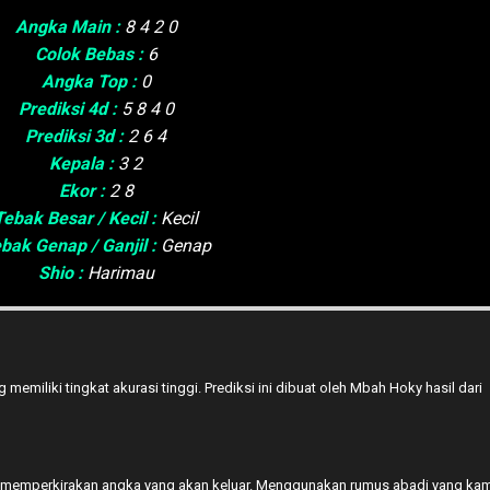
Angka Main :
8 4 2 0
Colok Bebas :
6
Angka Top :
0
Prediksi 4d :
5 8 4 0
Prediksi 3d :
2 6 4
Kepala :
3 2
Ekor :
2 8
Tebak Besar / Kecil :
Kecil
bak Genap / Ganjil :
Genap
Shio :
Harimau
 memiliki tingkat akurasi tinggi. Prediksi ini dibuat oleh Mbah Hoky hasil dari
 memperkirakan angka yang akan keluar. Menggunakan rumus abadi yang kam