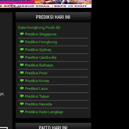
PREDIKSI HARI INI
Data Hongkong Pools 6D
Prediksi Singapore
Prediksi Hongkong
Prediksi Sydney
Prediksi Cambodia
Prediksi Bullseye
Prediksi Pcso
Prediksi Korea
Prediksi Laos
pi,
Prediksi Taipei
Prediksi Nevada
Prediksi Kami Lengkap
PAITO HARI INI