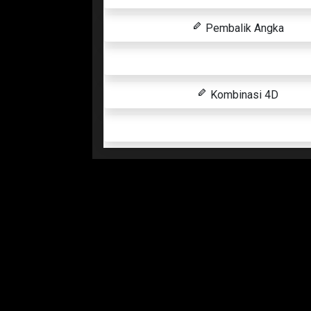
Pembalik Angka
Kombinasi 4D