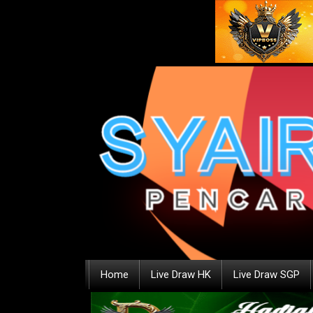
Home
Live Draw HK
Live Draw SGP