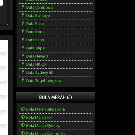
Data Cambodia
Data Bullseye
Data Pcso
Data Korea
Data Laos
Data Taipei
Data Nevada
Data HK 6D
Data Sydney 6D
Data Togel Lengkap
BOLA MERAH 6D
Bola Merah Singapore
Bola Merah HK
Bola Merah Sydney
Bola Merah Cambodia