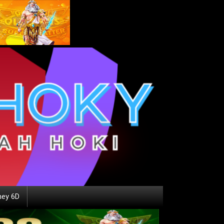
ney 6D