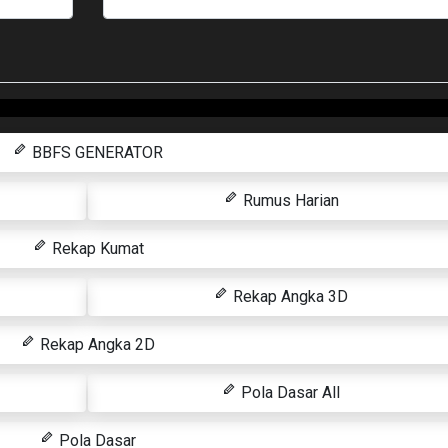
BBFS GENERATOR
Rumus Harian
Rekap Kumat
Rekap Angka 3D
Rekap Angka 2D
Pola Dasar All
Pola Dasar