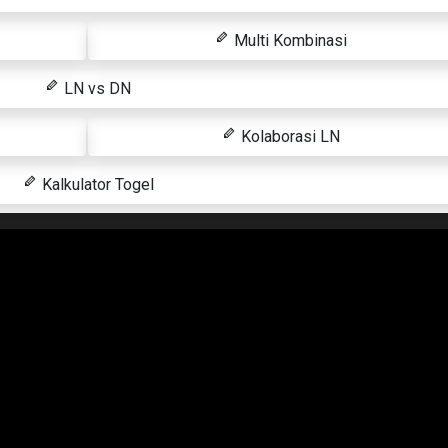
Multi Kombinasi
LN vs DN
Kolaborasi LN
Kalkulator Togel