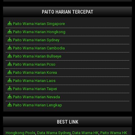
PAITO HARIAN TERCEPAT
Paito Warna Harian Singapore
Paito Warna Harian Hongkong
Paito Warna Harian Sydney
Paito Warna Harian Cambodia
Paito Warna Harian Bullseye
Paito Warna Harian Pcso
Paito Warna Harian Korea
Paito Warna Harian Laos
Paito Warna Harian Taipei
Paito Warna Harian Nevada
Paito Warna Harian Lengkap
BEST LINK
Hongkong Pools
,
Data Warna Sydney
,
Data Warna HK
,
Paito Warna HK