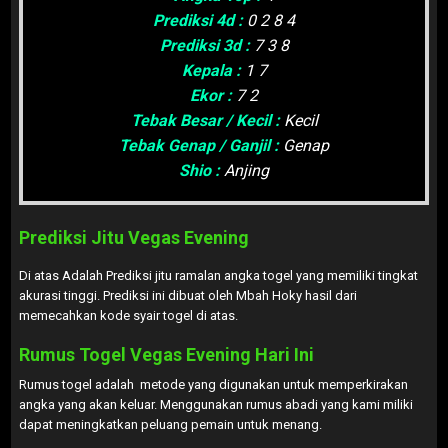
Prediksi 4d :
0 2 8 4
Prediksi 3d :
7 3 8
Kepala :
1 7
Ekor :
7 2
Tebak Besar / Kecil :
Kecil
Tebak Genap / Ganjil :
Genap
Shio :
Anjing
Prediksi Jitu Vegas Evening
Di atas Adalah Prediksi jitu ramalan angka togel yang memiliki tingkat
akurasi tinggi. Prediksi ini dibuat oleh Mbah Hoky hasil dari
memecahkan kode syair togel di atas.
Rumus Togel Vegas Evening Hari Ini
Rumus togel adalah metode yang digunakan untuk memperkirakan
angka yang akan keluar. Menggunakan rumus abadi yang kami miliki
dapat meningkatkan peluang pemain untuk menang.