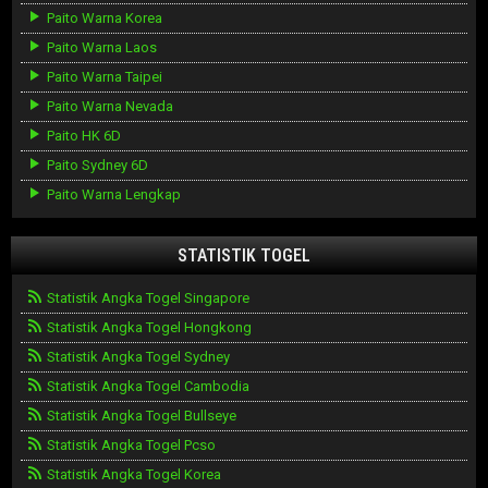
Paito Warna Korea
Paito Warna Laos
Paito Warna Taipei
Paito Warna Nevada
Paito HK 6D
Paito Sydney 6D
Paito Warna Lengkap
STATISTIK TOGEL
Statistik Angka Togel Singapore
Statistik Angka Togel Hongkong
Statistik Angka Togel Sydney
Statistik Angka Togel Cambodia
Statistik Angka Togel Bullseye
Statistik Angka Togel Pcso
Statistik Angka Togel Korea