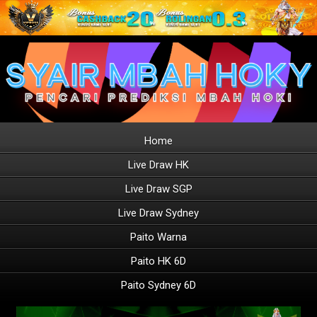
Home
Live Draw HK
Live Draw SGP
Live Draw Sydney
Paito Warna
Paito HK 6D
Paito Sydney 6D