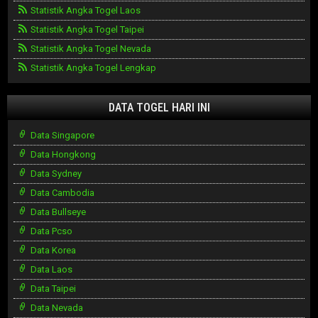
Statistik Angka Togel Laos
Statistik Angka Togel Taipei
Statistik Angka Togel Nevada
Statistik Angka Togel Lengkap
DATA TOGEL HARI INI
Data Singapore
Data Hongkong
Data Sydney
Data Cambodia
Data Bullseye
Data Pcso
Data Korea
Data Laos
Data Taipei
Data Nevada