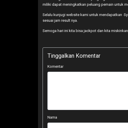
miliki dapat meningkatkan peluang pemain untuk m
Selalu kunjugi website kami untuk mendapatkan Syai
sesuai jam result nya.
Semoga hari ini kita bisa jackpot dan kita miskinkan 
Tinggalkan Komentar
Komentar
Nama