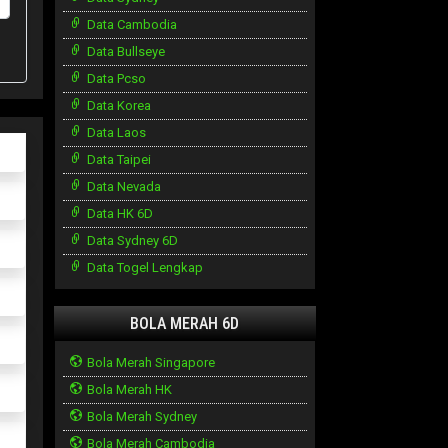
Data Cambodia
Data Bullseye
Data Pcso
Data Korea
Data Laos
Data Taipei
Data Nevada
Data HK 6D
Data Sydney 6D
Data Togel Lengkap
BOLA MERAH 6D
Bola Merah Singapore
Bola Merah HK
Bola Merah Sydney
Bola Merah Cambodia