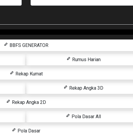
BBFS GENERATOR
Rumus Harian
Rekap Kumat
Rekap Angka 3D
Rekap Angka 2D
Pola Dasar All
Pola Dasar