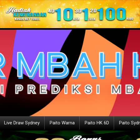
Live Draw Sydney
Paito Warna
Paito HK 6D
Paito Syd