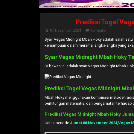
Prediksi Togel Ve
07 November 2024
Komentar
Syair Vegas Midnight Mbah Hoky adalah salah satu s
kemampuan dalam meramal angka-angka yang akan k
Syair Vegas Midnight Mbah Hoky Te
Di bawah ini adalah syair Vegas Midnight Mbah Hok
Prediksi Togel Vegas Midnight Mba
Mbah Hoky menggunakan kombinasi metode tradision
perhitungan matematis, dan pengamatan terhadap 
Prediksi Vegas Midnight Mbah Hoky Jum
Untuk periode
Jumat 08 November 2024
,
Vegas M