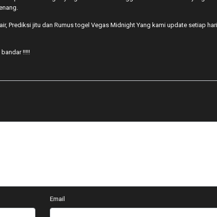
enang.
r, Prediksi jitu dan Rumus togel Vegas Midnight Yang kami update setiap har
bandar !!!!!
Email