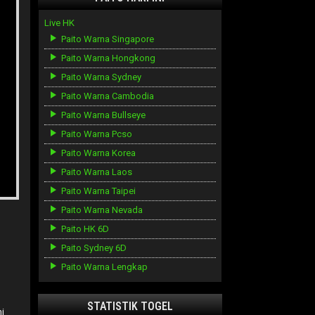
Live HK
Paito Warna Singapore
Paito Warna Hongkong
Paito Warna Sydney
Paito Warna Cambodia
Paito Warna Bullseye
Paito Warna Pcso
Paito Warna Korea
Paito Warna Laos
Paito Warna Taipei
Paito Warna Nevada
Paito HK 6D
Paito Sydney 6D
Paito Warna Lengkap
STATISTIK TOGEL
i