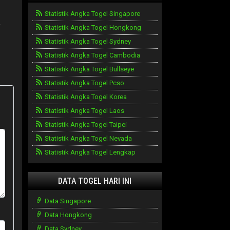
Statistik Angka Togel Singapore
i
Statistik Angka Togel Hongkong
Statistik Angka Togel Sydney
Statistik Angka Togel Cambodia
Statistik Angka Togel Bullseye
Statistik Angka Togel Pcso
Statistik Angka Togel Korea
Statistik Angka Togel Laos
Statistik Angka Togel Taipei
Statistik Angka Togel Nevada
Statistik Angka Togel Lengkap
DATA TOGEL HARI INI
Data Singapore
Data Hongkong
Data Sydney