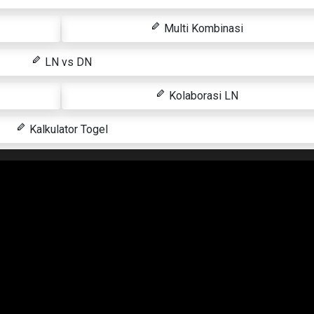
Multi Kombinasi
LN vs DN
Kolaborasi LN
Kalkulator Togel