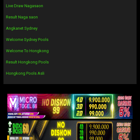
Live Draw Nagasaon
Result Naga saon
Angkanet Sydney
Welcome Sydney Pools
Welcome To Hongkong
Result Hongkong Pools
Hongkong Pools Asli