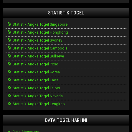
STATISTIK TOGEL
Statistik Angka Togel Singapore
Statistik Angka Togel Hongkong
Statistik Angka Togel Sydney
Statistik Angka Togel Cambodia
Statistik Angka Togel Bullseye
Statistik Angka Togel Pcso
Statistik Angka Togel Korea
Statistik Angka Togel Laos
Statistik Angka Togel Taipei
Statistik Angka Togel Nevada
Statistik Angka Togel Lengkap
DATA TOGEL HARI INI
Data Singapore