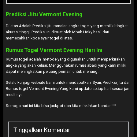
Prediksi Jitu Vermont Evening
Di atas Adalah Prediksi jitu ramalan angka togel yang memiliki tingkat
akurasi tinggi. Prediksi ini dibuat oleh Mbah Hoky hasil dari
memecahkan kode syair togel di atas.
Rumus Togel Vermont Evening Hari Ini
Rumus togel adalah metode yang digunakan untuk memperkirakan
angka yang akan keluar. Menggunakan rumus abadi yang kami miliki
dapat meningkatkan peluang pemain untuk menang.
Selalu kunjugi website kami untuk mendapatkan Syair, Prediksi jitu dan
Rumus togel Vermont Evening Yang kami update setiap hari sesuai jam
result nya.
Semoga hari ini kita bisa jackpot dan kita miskinkan bandar !!!!!
Tinggalkan Komentar