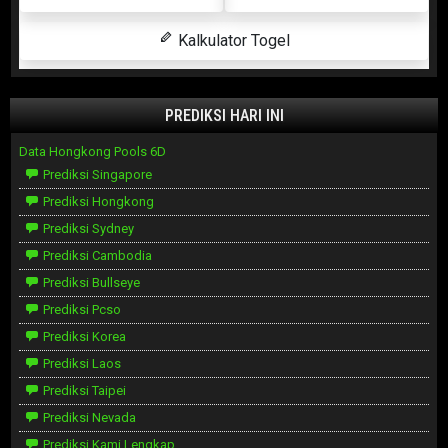
Kalkulator Togel
PREDIKSI HARI INI
Data Hongkong Pools 6D
Prediksi Singapore
Prediksi Hongkong
Prediksi Sydney
Prediksi Cambodia
Prediksi Bullseye
Prediksi Pcso
Prediksi Korea
Prediksi Laos
Prediksi Taipei
Prediksi Nevada
Prediksi Kami Lengkap