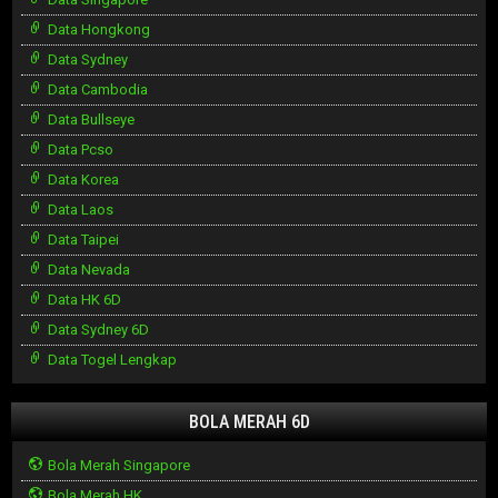
Data Hongkong
Data Sydney
Data Cambodia
Data Bullseye
Data Pcso
Data Korea
Data Laos
Data Taipei
Data Nevada
Data HK 6D
Data Sydney 6D
Data Togel Lengkap
BOLA MERAH 6D
Bola Merah Singapore
Bola Merah HK