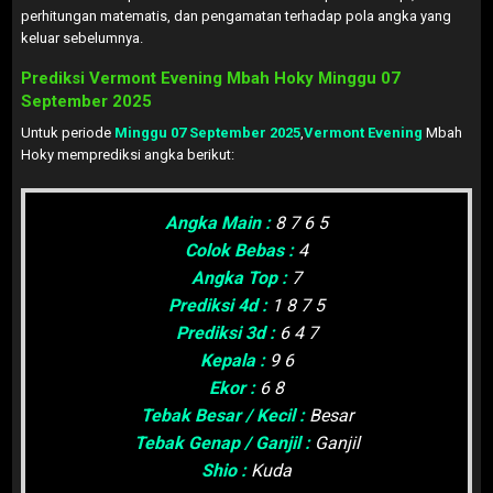
perhitungan matematis, dan pengamatan terhadap pola angka yang
keluar sebelumnya.
Prediksi Vermont Evening Mbah Hoky Minggu
07
September 2025
Untuk periode
Minggu 07 September 2025
,
Vermont Evening
Mbah
Hoky memprediksi angka berikut:
Angka Main :
8 7 6 5
Colok Bebas :
4
Angka Top :
7
Prediksi 4d :
1 8 7 5
Prediksi 3d :
6 4 7
Kepala :
9 6
Ekor :
6 8
Tebak Besar / Kecil :
Besar
Tebak Genap / Ganjil :
Ganjil
Shio :
Kuda