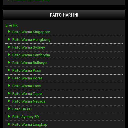
PAITO HARI INI
Live HK
Paito Warna Singapore
Paito Warna Hongkong
Paito Warna Sydney
Paito Warna Cambodia
Paito Warna Bullseye
Paito Warna Pcso
Paito Warna Korea
Paito Warna Laos
Paito Warna Taipei
Paito Warna Nevada
Paito HK 6D
Paito Sydney 6D
Paito Warna Lengkap