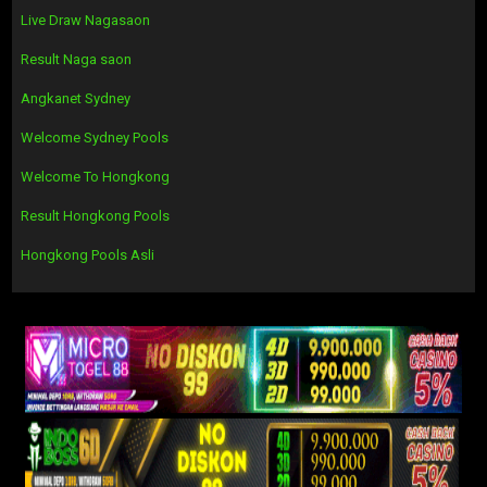
Live Draw Nagasaon
Result Naga saon
Angkanet Sydney
Welcome Sydney Pools
Welcome To Hongkong
Result Hongkong Pools
Hongkong Pools Asli