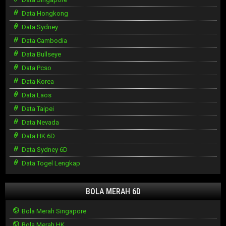
Data Hongkong
Data Sydney
Data Cambodia
Data Bullseye
Data Pcso
Data Korea
Data Laos
Data Taipei
Data Nevada
Data HK 6D
Data Sydney 6D
Data Togel Lengkap
BOLA MERAH 6D
Bola Merah Singapore
Bola Merah HK