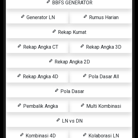
BBFS GENERATOR
Generator LN
Rumus Harian
Rekap Kumat
Rekap Angka CT
Rekap Angka 3D
Rekap Angka 2D
Rekap Angka 4D
Pola Dasar All
Pola Dasar
Pembalik Angka
Multi Kombinasi
LN vs DN
Kombinasi 4D
Kolaborasi LN