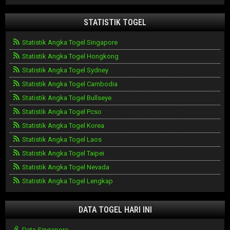
STATISTIK TOGEL
Statistik Angka Togel Singapore
Statistik Angka Togel Hongkong
Statistik Angka Togel Sydney
Statistik Angka Togel Cambodia
Statistik Angka Togel Bullseye
Statistik Angka Togel Pcso
Statistik Angka Togel Korea
Statistik Angka Togel Laos
Statistik Angka Togel Taipei
Statistik Angka Togel Nevada
Statistik Angka Togel Lengkap
DATA TOGEL HARI INI
Data Singapore