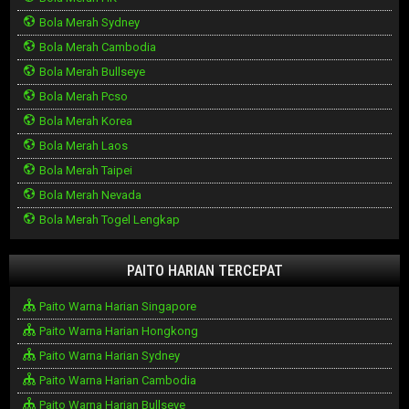
Bola Merah Sydney
Bola Merah Cambodia
Bola Merah Bullseye
Bola Merah Pcso
Bola Merah Korea
Bola Merah Laos
Bola Merah Taipei
Bola Merah Nevada
Bola Merah Togel Lengkap
PAITO HARIAN TERCEPAT
Paito Warna Harian Singapore
Paito Warna Harian Hongkong
Paito Warna Harian Sydney
Paito Warna Harian Cambodia
Paito Warna Harian Bullseye