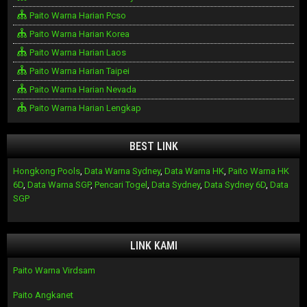
Paito Warna Harian Pcso
Paito Warna Harian Korea
Paito Warna Harian Laos
Paito Warna Harian Taipei
Paito Warna Harian Nevada
Paito Warna Harian Lengkap
BEST LINK
Hongkong Pools
,
Data Warna Sydney
,
Data Warna HK
,
Paito Warna HK
6D
,
Data Warna SGP
,
Pencari Togel
,
Data Sydney
,
Data Sydney 6D
,
Data
SGP
LINK KAMI
Paito Warna Virdsam
Paito Angkanet