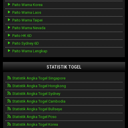
Paito Warna Korea
Paito Warna Laos
Paito Warna Taipei
Paito Warna Nevada
Paito HK 6D
Paito Sydney 6D
Paito Warna Lengkap
STATISTIK TOGEL
Statistik Angka Togel Singapore
Statistik Angka Togel Hongkong
Statistik Angka Togel Sydney
Statistik Angka Togel Cambodia
Statistik Angka Togel Bullseye
Statistik Angka Togel Pcso
Statistik Angka Togel Korea