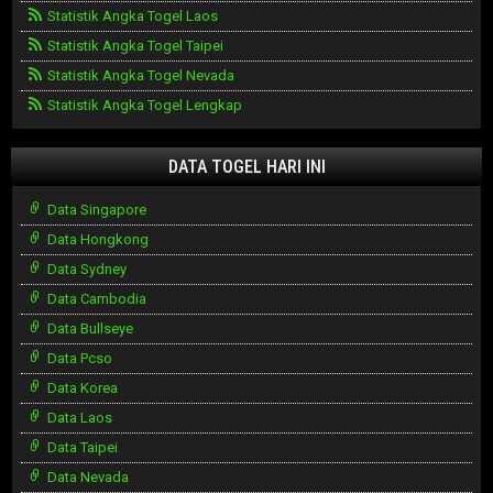
Statistik Angka Togel Laos
Statistik Angka Togel Taipei
Statistik Angka Togel Nevada
Statistik Angka Togel Lengkap
DATA TOGEL HARI INI
Data Singapore
Data Hongkong
Data Sydney
Data Cambodia
Data Bullseye
Data Pcso
Data Korea
Data Laos
Data Taipei
Data Nevada