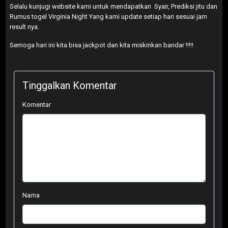
Selalu kunjugi website kami untuk mendapatkan Syair, Prediksi jitu dan
Rumus togel Virginia Night Yang kami update setiap hari sesuai jam
result nya.
Semoga hari ini kita bisa jackpot dan kita miskinkan bandar !!!!!
Tinggalkan Komentar
Komentar
Nama