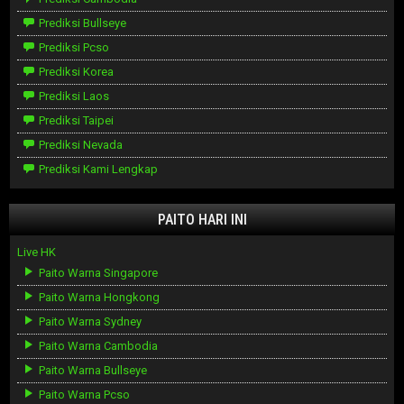
Prediksi Bullseye
Prediksi Pcso
Prediksi Korea
Prediksi Laos
Prediksi Taipei
Prediksi Nevada
Prediksi Kami Lengkap
PAITO HARI INI
Live HK
Paito Warna Singapore
Paito Warna Hongkong
Paito Warna Sydney
Paito Warna Cambodia
Paito Warna Bullseye
Paito Warna Pcso