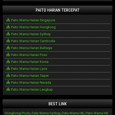
PAITO HARIAN TERCEPAT
Paito Warna Harian Singapore
Paito Warna Harian Hongkong
Paito Warna Harian Sydney
Paito Warna Harian Cambodia
Paito Warna Harian Bullseye
Paito Warna Harian Pcso
Paito Warna Harian Korea
Paito Warna Harian Laos
Paito Warna Harian Taipei
Paito Warna Harian Nevada
Paito Warna Harian Lengkap
BEST LINK
Hongkong Pools
,
Data Warna Sydney
,
Data Warna HK
,
Paito Warna HK