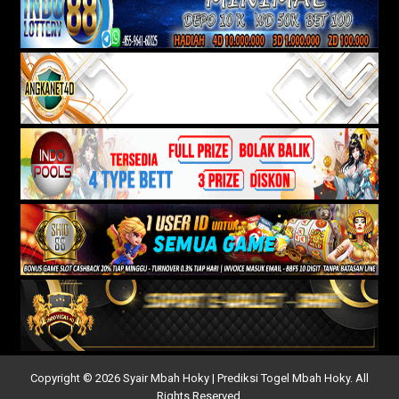
Copyright © 2026 Syair Mbah Hoky | Prediksi Togel Mbah Hoky. All
Rights Reserved.