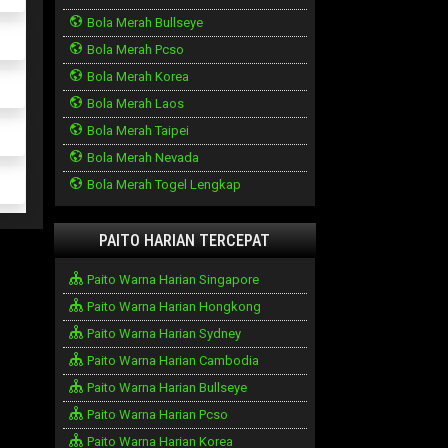
Bola Merah Bullseye
Bola Merah Pcso
Bola Merah Korea
Bola Merah Laos
Bola Merah Taipei
Bola Merah Nevada
Bola Merah Togel Lengkap
PAITO HARIAN TERCEPAT
Paito Warna Harian Singapore
Paito Warna Harian Hongkong
Paito Warna Harian Sydney
Paito Warna Harian Cambodia
Paito Warna Harian Bullseye
Paito Warna Harian Pcso
Paito Warna Harian Korea