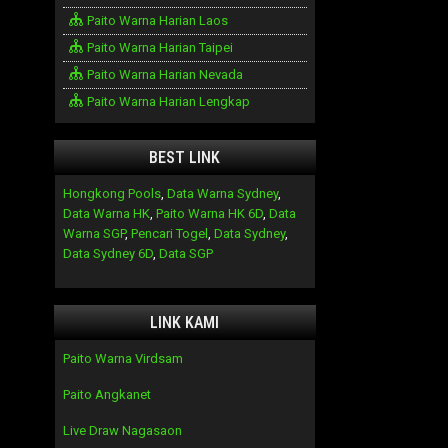
Paito Warna Harian Laos
Paito Warna Harian Taipei
Paito Warna Harian Nevada
Paito Warna Harian Lengkap
BEST LINK
Hongkong Pools
,
Data Warna Sydney
,
Data Warna HK
,
Paito Warna HK 6D
,
Data
Warna SGP
,
Pencari Togel
,
Data Sydney
,
Data Sydney 6D
,
Data SGP
LINK KAMI
Paito Warna Virdsam
Paito Angkanet
Live Draw Nagasaon