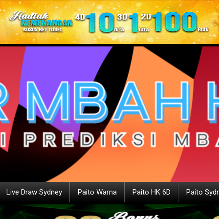
Live Draw Sydney
Paito Warna
Paito HK 6D
Paito Syd