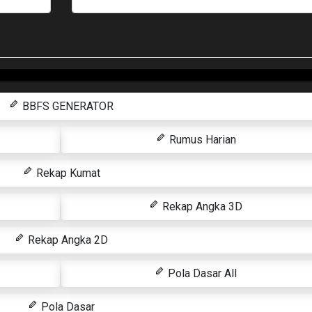
BBFS GENERATOR
Rumus Harian
Rekap Kumat
Rekap Angka 3D
Rekap Angka 2D
Pola Dasar All
Pola Dasar