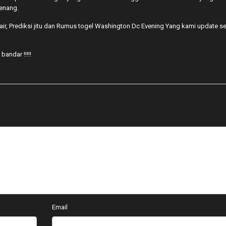
enang.
ir, Prediksi jitu dan Rumus togel Washington Dc Evening Yang kami update se
bandar !!!!!
Email