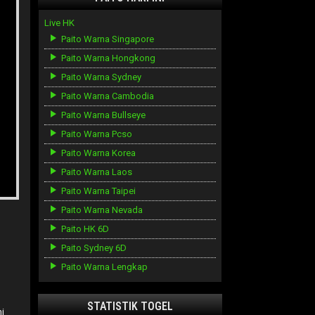
Live HK
Paito Warna Singapore
Paito Warna Hongkong
Paito Warna Sydney
Paito Warna Cambodia
Paito Warna Bullseye
Paito Warna Pcso
Paito Warna Korea
Paito Warna Laos
Paito Warna Taipei
Paito Warna Nevada
Paito HK 6D
Paito Sydney 6D
Paito Warna Lengkap
STATISTIK TOGEL
i