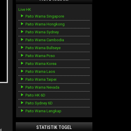
Live HK
Paito Warna Singapore
Paito Warna Hongkong
Paito Warna Sydney
Paito Warna Cambodia
Paito Warna Bullseye
Paito Warna Pcso
Paito Warna Korea
Paito Warna Laos
Paito Warna Taipei
Paito Warna Nevada
Paito HK 6D
Paito Sydney 6D
Paito Warna Lengkap
STATISTIK TOGEL
i