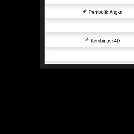
Pembalik Angka
Kombinasi 4D