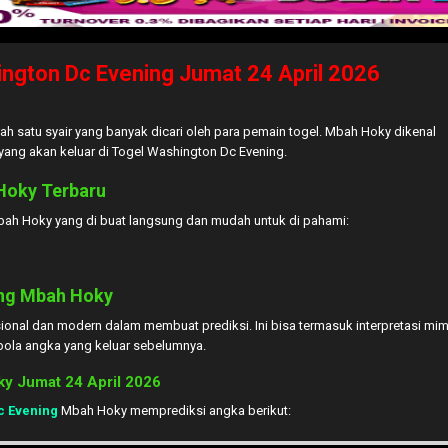
ington Dc Evening Jumat 24 April 2026
h satu syair yang banyak dicari oleh para pemain togel. Mbah Hoky dikenal
ng akan keluar di Togel Washington Dc Evening.
Hoky Terbaru
Mbah Hoky yang di buat langsung dan mudah untuk di pahami:
ing Mbah Hoky
al dan modern dalam membuat prediksi. Ini bisa termasuk interpretasi mim
pola angka yang keluar sebelumnya.
oky Jumat
24 April 2026
c Evening
Mbah Hoky memprediksi angka berikut: