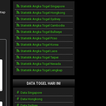
Statistik Angka Togel Singapore
tiap
Statistik Angka Togel Hongkong
Statistik Angka Togel Sydney
Statistik Angka Togel Cambodia
Statistik Angka Togel Bullseye
Statistik Angka Togel Pcso
Statistik Angka Togel Korea
Statistik Angka Togel Laos
Statistik Angka Togel Taipei
Statistik Angka Togel Nevada
Statistik Angka Togel Lengkap
DATA TOGEL HARI INI
Data Singapore
Data Hongkong
Data Sydney