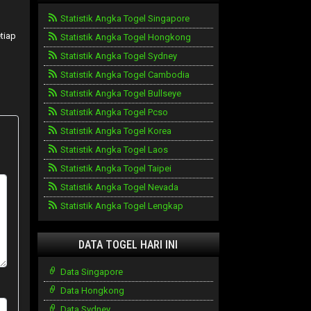
Statistik Angka Togel Singapore
tiap
Statistik Angka Togel Hongkong
Statistik Angka Togel Sydney
Statistik Angka Togel Cambodia
Statistik Angka Togel Bullseye
Statistik Angka Togel Pcso
Statistik Angka Togel Korea
Statistik Angka Togel Laos
Statistik Angka Togel Taipei
Statistik Angka Togel Nevada
Statistik Angka Togel Lengkap
DATA TOGEL HARI INI
Data Singapore
Data Hongkong
Data Sydney