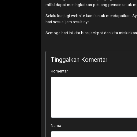
miliki dapat meningkatkan peluang pemain untuk m
Selalu kunjugi website kami untuk mendapatkan Sya
hari sesuai jam result nya.
Semoga hari ini kita bisa jackpot dan kita miskinkan 
Tinggalkan Komentar
Komentar
Nama