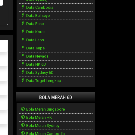
Data Cambodia
Data Bullseye
Data Pcso
Data Korea
Data Laos
Data Taipei
Data Nevada
Data HK 6D
Data Sydney 6D
Data Togel Lengkap
BOLA MERAH 6D
Bola Merah Singapore
Bola Merah HK
Bola Merah Sydney
Bola Merah Cambodia