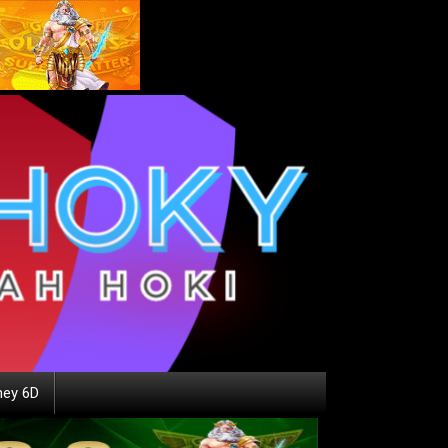
ney 6D