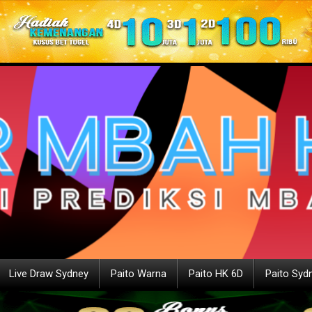
Live Draw Sydney
Paito Warna
Paito HK 6D
Paito Syd