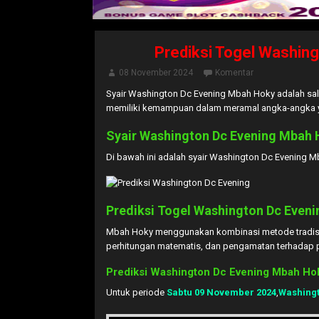
Prediksi Togel Washin
08 November 2024
Komentar
Syair Washington Dc Evening Mbah Hoky adalah sala
memiliki kemampuan dalam meramal angka-angka ya
Syair Washington Dc Evening Mbah 
Di bawah ini adalah syair Washington Dc Evening 
Prediksi Togel Washington Dc Even
Mbah Hoky menggunakan kombinasi metode tradision
perhitungan matematis, dan pengamatan terhadap 
Prediksi Washington Dc Evening Mbah Ho
Untuk periode
Sabtu 09 November 2024
,
Washing