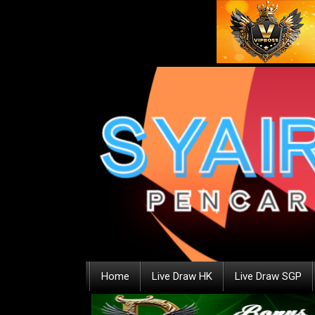
Home
Live Draw HK
Live Draw SGP