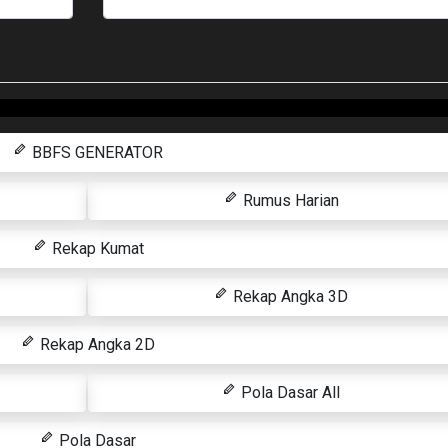
BBFS GENERATOR
Rumus Harian
Rekap Kumat
Rekap Angka 3D
Rekap Angka 2D
Pola Dasar All
Pola Dasar