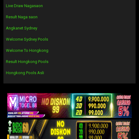
Live Draw Nagasaon
Result Naga saon
Angkanet Sydney
Welcome Sydney Pools
Welcome To Hongkong
Result Hongkong Pools
Hongkong Pools Asli