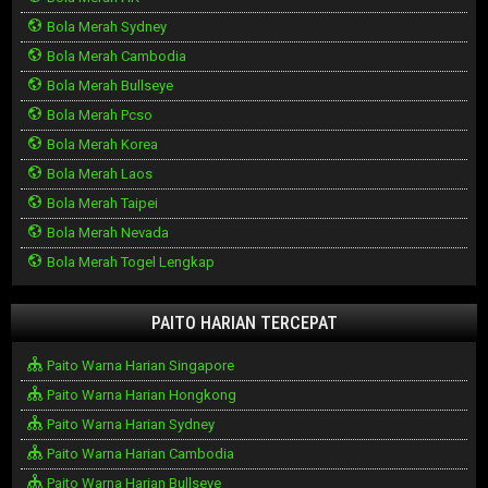
Bola Merah Sydney
Bola Merah Cambodia
Bola Merah Bullseye
Bola Merah Pcso
Bola Merah Korea
Bola Merah Laos
Bola Merah Taipei
Bola Merah Nevada
Bola Merah Togel Lengkap
PAITO HARIAN TERCEPAT
Paito Warna Harian Singapore
Paito Warna Harian Hongkong
Paito Warna Harian Sydney
Paito Warna Harian Cambodia
Paito Warna Harian Bullseye