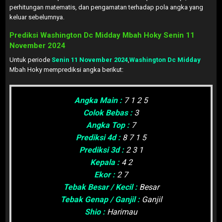
perhitungan matematis, dan pengamatan terhadap pola angka yang
keluar sebelumnya.
Prediksi Washington Dc Midday Mbah Hoky Senin
11
November 2024
Untuk periode
Senin 11 November 2024
,
Washington Dc Midday
Mbah Hoky memprediksi angka berikut:
Angka Main :
7 1 2 5
Colok Bebas :
3
Angka Top :
7
Prediksi 4d :
8 7 1 5
Prediksi 3d :
2 3 1
Kepala :
4 2
Ekor :
2 7
Tebak Besar / Kecil :
Besar
Tebak Genap / Ganjil :
Ganjil
Shio :
Harimau