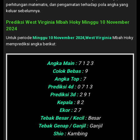
perhitungan matematis, dan pengamatan terhadap pola angka yang
keluar sebelumnya.
Prediksi West Virginia Mbah Hoky Minggu
10 November
2024
Untuk periode
Minggu 10 November 2024
,
West Virginia
Mbah Hoky
memprediksi angka berikut:
Angka Main :
7 1 2 3
Colok Bebas :
9
Angka Top :
7
Prediksi 4d :
0 7 1 3
Prediksi 3d :
2 9 1
Kepala :
8 2
Ekor :
2 7
Tebak Besar / Kecil :
Besar
Tebak Genap / Ganjil :
Ganjil
Shio :
Kambing