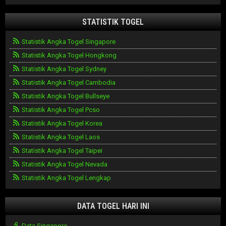
STATISTIK TOGEL
Statistik Angka Togel Singapore
Statistik Angka Togel Hongkong
Statistik Angka Togel Sydney
Statistik Angka Togel Cambodia
Statistik Angka Togel Bullseye
Statistik Angka Togel Pcso
Statistik Angka Togel Korea
Statistik Angka Togel Laos
Statistik Angka Togel Taipei
Statistik Angka Togel Nevada
Statistik Angka Togel Lengkap
DATA TOGEL HARI INI
Data Singapore