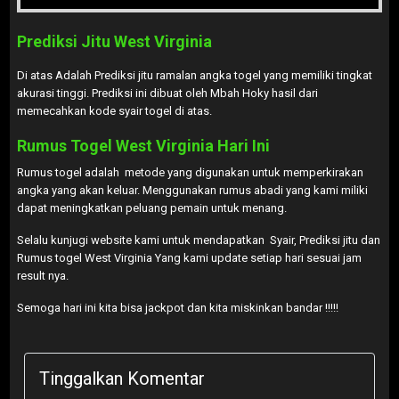
Prediksi Jitu West Virginia
Di atas Adalah Prediksi jitu ramalan angka togel yang memiliki tingkat
akurasi tinggi. Prediksi ini dibuat oleh Mbah Hoky hasil dari
memecahkan kode syair togel di atas.
Rumus Togel West Virginia Hari Ini
Rumus togel adalah metode yang digunakan untuk memperkirakan
angka yang akan keluar. Menggunakan rumus abadi yang kami miliki
dapat meningkatkan peluang pemain untuk menang.
Selalu kunjugi website kami untuk mendapatkan Syair, Prediksi jitu dan
Rumus togel West Virginia Yang kami update setiap hari sesuai jam
result nya.
Semoga hari ini kita bisa jackpot dan kita miskinkan bandar !!!!!
Tinggalkan Komentar