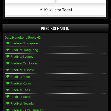
Kalkulator Togel
PREDIKSI HARI INI
Data Hongkong Pools 6D
Prediksi Singapore
Prediksi Hongkong
Prediksi Sydney
Prediksi Cambodia
Prediksi Bullseye
Prediksi Pcso
Prediksi Korea
Prediksi Laos
Prediksi Taipei
Prediksi Nevada
Prediksi Kami Lengkap