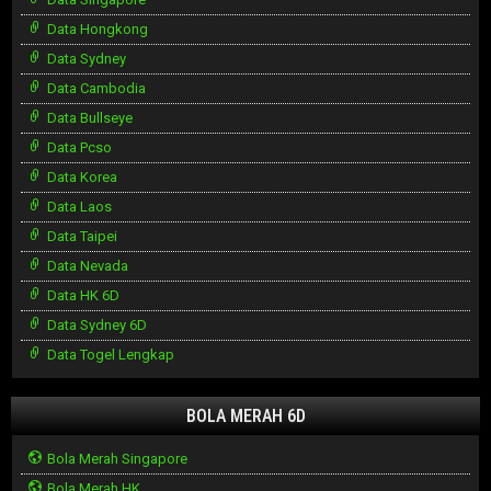
Data Hongkong
Data Sydney
Data Cambodia
Data Bullseye
Data Pcso
Data Korea
Data Laos
Data Taipei
Data Nevada
Data HK 6D
Data Sydney 6D
Data Togel Lengkap
BOLA MERAH 6D
Bola Merah Singapore
Bola Merah HK