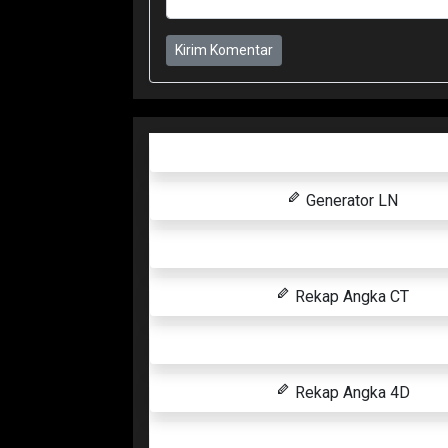
Kirim Komentar
Generator LN
Rekap Angka CT
Rekap Angka 4D