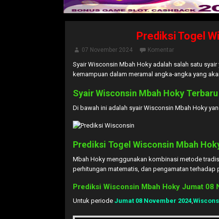
Prediksi Togel 
07 November 2024
Komentar
Syair Wisconsin Mbah Hoky adalah salah satu syair 
kemampuan dalam meramal angka-angka yang akan 
Syair Wisconsin Mbah Hoky Terbaru
Di bawah ini adalah syair Wisconsin Mbah Hoky yan
Prediksi Togel Wisconsin Mbah Hok
Mbah Hoky menggunakan kombinasi metode tradision
perhitungan matematis, dan pengamatan terhadap 
Prediksi Wisconsin Mbah Hoky Jumat
08 
Untuk periode
Jumat 08 November 2024
,
Wiscons