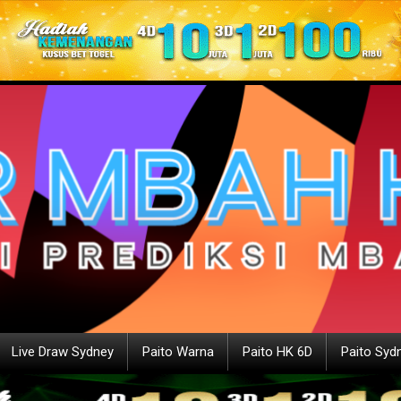
Live Draw Sydney
Paito Warna
Paito HK 6D
Paito Syd