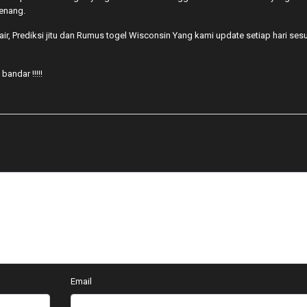
enang.
r, Prediksi jitu dan Rumus togel Wisconsin Yang kami update setiap hari ses
bandar !!!!!
Email