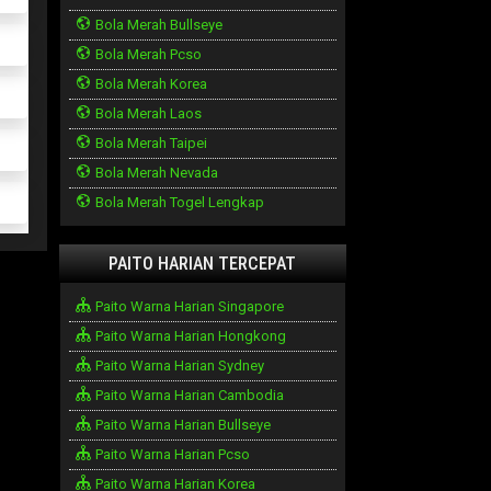
Bola Merah Bullseye
Bola Merah Pcso
Bola Merah Korea
Bola Merah Laos
Bola Merah Taipei
Bola Merah Nevada
Bola Merah Togel Lengkap
PAITO HARIAN TERCEPAT
Paito Warna Harian Singapore
Paito Warna Harian Hongkong
Paito Warna Harian Sydney
Paito Warna Harian Cambodia
Paito Warna Harian Bullseye
Paito Warna Harian Pcso
Paito Warna Harian Korea