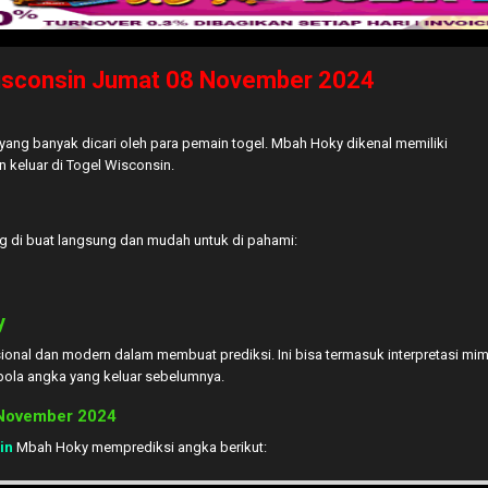
Wisconsin Jumat 08 November 2024
yang banyak dicari oleh para pemain togel. Mbah Hoky dikenal memiliki
keluar di Togel Wisconsin.
g di buat langsung dan mudah untuk di pahami:
y
al dan modern dalam membuat prediksi. Ini bisa termasuk interpretasi mim
pola angka yang keluar sebelumnya.
November 2024
in
Mbah Hoky memprediksi angka berikut: