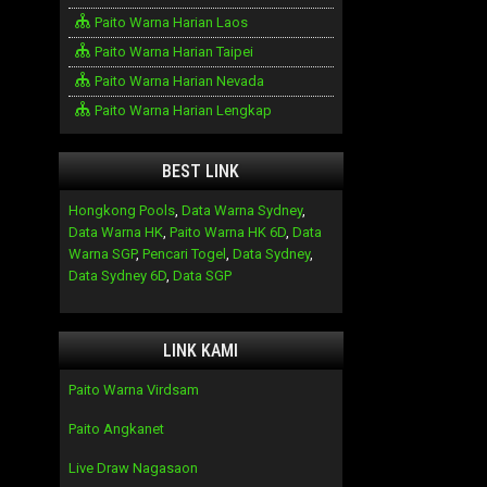
Paito Warna Harian Laos
Paito Warna Harian Taipei
Paito Warna Harian Nevada
Paito Warna Harian Lengkap
BEST LINK
Hongkong Pools
,
Data Warna Sydney
,
Data Warna HK
,
Paito Warna HK 6D
,
Data
Warna SGP
,
Pencari Togel
,
Data Sydney
,
Data Sydney 6D
,
Data SGP
LINK KAMI
Paito Warna Virdsam
Paito Angkanet
Live Draw Nagasaon