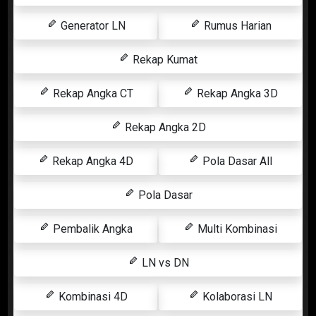
Generator LN
Rumus Harian
Rekap Kumat
Rekap Angka CT
Rekap Angka 3D
Rekap Angka 2D
Rekap Angka 4D
Pola Dasar All
Pola Dasar
Pembalik Angka
Multi Kombinasi
LN vs DN
Kombinasi 4D
Kolaborasi LN