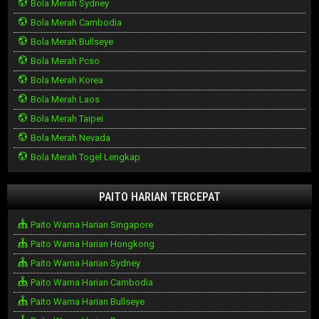
Bola Merah Sydney
Bola Merah Cambodia
Bola Merah Bullseye
Bola Merah Pcso
Bola Merah Korea
Bola Merah Laos
Bola Merah Taipei
Bola Merah Nevada
Bola Merah Togel Lengkap
PAITO HARIAN TERCEPAT
Paito Warna Harian Singapore
Paito Warna Harian Hongkong
Paito Warna Harian Sydney
Paito Warna Harian Cambodia
Paito Warna Harian Bullseye