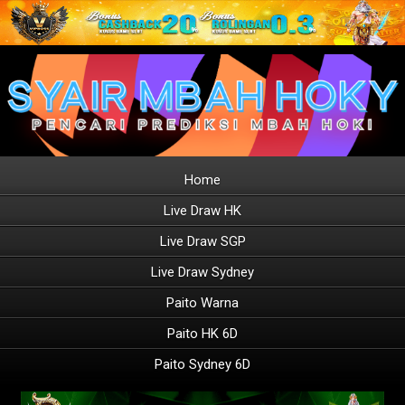
Home
Live Draw HK
Live Draw SGP
Live Draw Sydney
Paito Warna
Paito HK 6D
Paito Sydney 6D