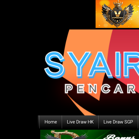
Home
Live Draw HK
Live Draw SGP