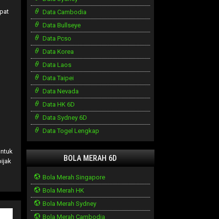
pat
Data Cambodia
Data Bullseye
Data Pcso
Data Korea
Data Laos
Data Taipei
Data Nevada
Data HK 6D
Data Sydney 6D
Data Togel Lengkap
untuk
BOLA MERAH 6D
ijak
Bola Merah Singapore
Bola Merah HK
Bola Merah Sydney
Bola Merah Cambodia