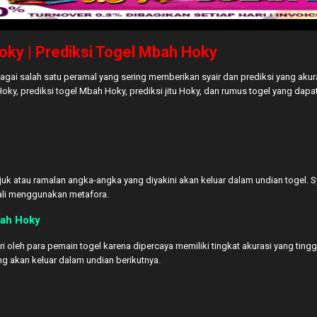
oky | Prediksi Togel Mbah Hoky
gai salah satu peramal yang sering memberikan syair dan prediksi yang akura
oky, prediksi togel Mbah Hoky, prediksi jitu Hoky, dan rumus togel yang dapa
unjuk atau ramalan angka-angka yang diyakini akan keluar dalam undian togel. S
kali menggunakan metafora.
bah Hoky
i oleh para pemain togel karena dipercaya memiliki tingkat akurasi yang tingg
g akan keluar dalam undian berikutnya.