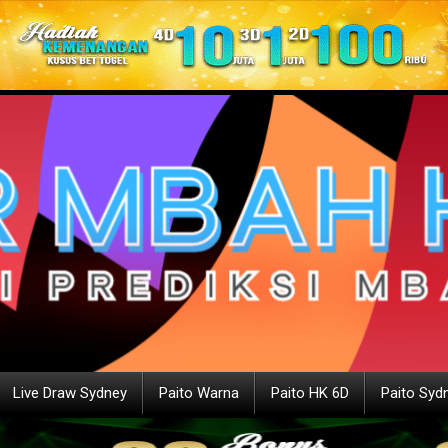
Live Draw Sydney
Paito Warna
Paito HK 6D
Paito Syd