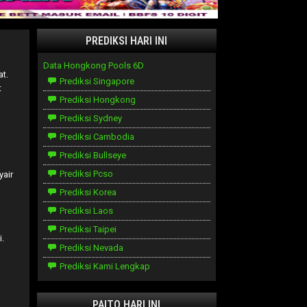
PREDIKSI HARI INI
Data Hongkong Pools 6D
t.
Prediksi Singapore
t
Prediksi Hongkong
Prediksi Sydney
Prediksi Cambodia
Prediksi Bullseye
Prediksi Pcso
yair
Prediksi Korea
Prediksi Laos
Prediksi Taipei
i.
Prediksi Nevada
Prediksi Kami Lengkap
PAITO HARI INI