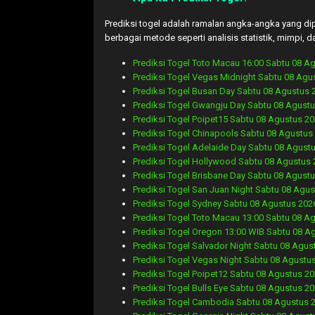
Prediksi togel adalah ramalan angka-angka yang dip
berbagai metode seperti analisis statistik, mimpi, da
Prediksi Togel Toto Macau 16:00 Sabtu 08 A
Prediksi Togel Vegas Midnight Sabtu 08 Agu
Prediksi Togel Busan Day Sabtu 08 Agustus 
Prediksi Togel Gwangju Day Sabtu 08 Agust
Prediksi Togel Poipet15 Sabtu 08 Agustus 2
Prediksi Togel Chinapools Sabtu 08 Agustus
Prediksi Togel Adelaide Day Sabtu 08 Agust
Prediksi Togel Hollywood Sabtu 08 Agustus
Prediksi Togel Brisbane Day Sabtu 08 Agust
Prediksi Togel San Juan Night Sabtu 08 Agu
Prediksi Togel Sydney Sabtu 08 Agustus 202
Prediksi Togel Toto Macau 13:00 Sabtu 08 A
Prediksi Togel Oregon 13:00 WIB Sabtu 08 A
Prediksi Togel Salvador Night Sabtu 08 Agus
Prediksi Togel Vegas Night Sabtu 08 Agustu
Prediksi Togel Poipet12 Sabtu 08 Agustus 2
Prediksi Togel Bulls Eye Sabtu 08 Agustus 2
Prediksi Togel Cambodia Sabtu 08 Agustus 