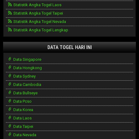
Statistik Angka Togel Laos
Statistik Angka Togel Taipei
Statistik Angka Togel Nevada
Statistik Angka Togel Lengkap
DATA TOGEL HARI INI
Data Singapore
Data Hongkong
Data Sydney
Data Cambodia
Data Bullseye
Data Pcso
Data Korea
Data Laos
Data Taipei
Data Nevada