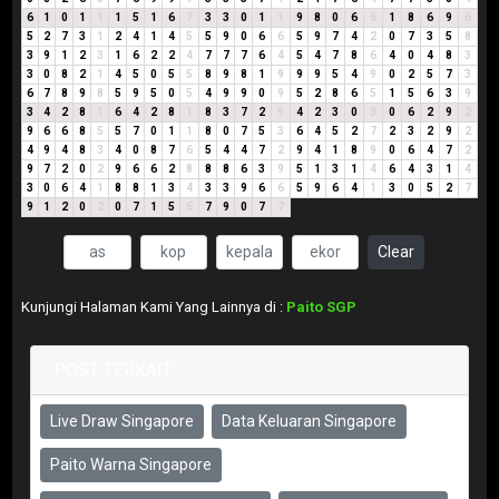
6
1
0
1
1
1
5
1
6
7
3
3
0
1
1
9
8
0
6
6
1
8
6
9
6
5
2
7
3
1
2
4
1
4
5
5
9
0
6
6
5
9
7
4
2
0
7
3
5
8
3
9
1
2
3
1
6
2
2
4
7
7
7
6
4
5
4
7
8
6
4
0
4
8
3
3
0
8
2
1
4
5
0
5
5
8
9
8
1
9
9
9
5
4
9
0
2
5
7
3
6
7
8
9
8
5
9
5
0
5
4
9
9
0
9
5
2
8
6
5
1
5
6
3
9
3
4
2
8
1
6
4
2
8
1
8
3
7
2
9
4
2
3
0
3
0
6
2
9
2
9
6
6
8
5
5
7
0
1
1
8
0
7
5
3
6
4
5
2
7
2
3
2
9
2
4
9
4
8
3
4
0
8
7
6
5
4
4
7
2
9
4
1
8
9
0
6
4
7
2
9
7
2
0
2
9
6
6
2
8
8
8
6
3
9
5
1
3
1
4
6
4
3
1
4
3
0
6
4
1
8
8
1
3
4
3
3
9
6
6
5
9
6
4
1
3
0
5
2
7
9
1
2
0
2
0
7
1
5
6
7
9
0
7
7
Clear
Kunjungi Halaman Kami Yang Lainnya di :
Paito SGP
POST TERKAIT
Live Draw Singapore
Data Keluaran Singapore
Paito Warna Singapore