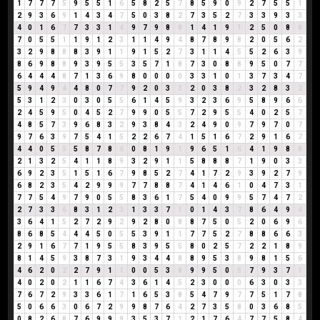
1
7
7
7
5
9
5
5
1
6
5
8
2
5
7
8
5
9
0
9
2
7
5
5
1
2
9
3
6
9
1
4
3
4
7
5
0
3
8
2
7
3
5
2
7
3
3
9
3
3
4
0
1
6
7
7
3
3
1
4
9
7
9
8
8
1
4
1
9
1
2
5
0
8
8
7
0
5
5
1
1
9
1
2
3
1
1
4
9
4
8
7
8
9
8
2
0
5
6
2
3
2
9
8
8
8
3
9
1
1
9
1
5
2
7
3
1
1
4
5
5
2
6
3
9
8
6
9
8
8
9
3
9
5
5
3
5
7
1
8
7
3
0
8
8
9
5
0
7
7
6
4
4
4
8
7
1
3
6
9
8
0
0
0
0
3
3
1
0
1
3
7
3
4
7
5
9
4
9
4
4
8
0
7
7
9
2
0
3
3
2
0
3
8
2
3
2
8
3
2
5
3
1
2
3
0
3
0
5
5
6
1
4
5
9
3
2
3
6
9
5
8
9
6
6
2
4
5
9
5
0
4
5
2
7
9
9
0
5
5
7
2
9
5
5
4
0
2
5
7
4
8
5
7
3
9
6
8
3
2
9
3
8
4
3
2
4
9
0
9
7
9
7
0
7
9
7
6
3
9
7
5
4
1
5
2
2
6
7
4
1
5
1
6
7
2
9
1
6
7
4
4
0
5
5
5
8
7
8
6
0
8
1
9
1
9
6
5
1
6
4
1
9
8
8
2
1
3
2
5
4
1
1
8
9
3
2
9
1
1
5
8
8
8
7
1
9
0
3
3
6
9
2
3
5
1
5
1
6
7
9
8
5
2
7
4
1
7
2
9
3
9
2
7
9
6
8
2
3
5
4
2
9
9
9
7
7
8
8
7
4
1
4
6
1
0
4
7
3
1
7
7
5
4
9
7
9
0
5
5
8
3
6
1
7
5
4
0
9
9
5
7
4
7
2
2
7
3
3
6
8
3
1
2
3
1
3
3
7
1
0
1
4
3
7
8
6
4
9
4
3
6
4
1
5
2
7
2
9
2
9
2
8
0
8
8
7
5
0
5
2
0
6
9
6
8
6
8
5
4
4
4
5
0
5
5
3
9
1
1
7
7
5
2
7
8
8
6
6
3
2
9
1
6
7
7
1
9
5
5
8
3
9
5
5
8
0
2
5
7
2
2
1
8
9
8
1
4
5
9
3
8
7
3
1
9
3
4
4
8
8
9
5
3
8
9
8
1
5
6
4
6
2
0
2
2
7
9
1
1
0
0
5
3
8
9
9
5
0
5
7
9
3
7
1
4
0
2
0
2
1
1
6
7
4
3
6
1
4
5
2
3
0
0
0
6
3
0
3
3
7
6
7
2
9
3
3
6
1
7
1
6
5
3
8
5
4
7
9
7
7
5
1
7
8
5
0
6
6
3
0
6
7
2
9
9
8
7
6
4
2
7
3
5
8
0
3
6
8
5
0
8
2
6
8
7
6
9
9
9
3
5
3
7
1
2
1
7
6
4
7
7
5
8
4