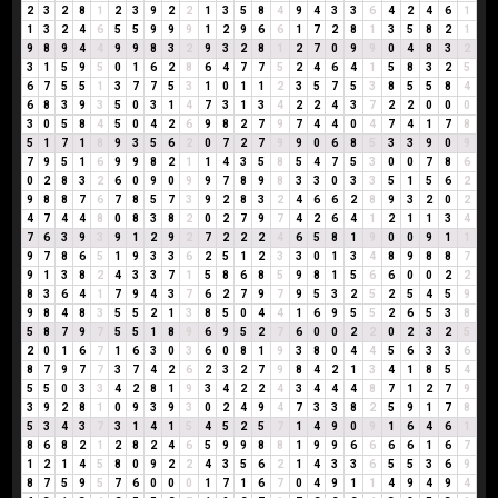
2
3
2
8
1
2
3
9
2
2
1
3
5
8
4
9
4
3
3
6
4
2
4
6
1
1
3
2
4
6
5
5
9
9
9
1
2
9
6
6
1
7
2
8
1
3
5
8
2
1
9
8
9
4
4
9
9
8
3
2
9
3
2
8
1
2
7
0
9
9
0
4
8
3
2
3
1
5
9
5
0
1
6
2
8
6
4
7
7
5
2
4
6
4
1
5
8
3
2
5
6
7
5
5
1
3
7
7
5
3
1
0
1
1
2
3
5
7
5
3
8
5
5
8
4
6
8
3
9
3
5
0
3
1
4
7
3
1
3
4
2
2
4
3
7
2
2
0
0
0
3
0
5
8
4
5
0
4
2
6
9
8
2
7
9
7
4
4
0
4
7
4
1
7
8
5
1
7
1
8
9
3
5
6
2
0
7
2
7
9
9
0
6
8
5
3
3
9
0
9
7
9
5
1
6
9
9
8
2
1
1
4
3
5
8
5
4
7
5
3
0
0
7
8
6
0
2
8
3
2
6
0
9
0
9
9
7
8
9
8
3
3
0
3
3
5
1
5
6
2
9
8
8
7
6
7
8
5
7
3
9
2
8
3
2
4
6
6
2
8
9
3
2
0
2
4
7
4
4
8
0
8
3
8
2
0
2
7
9
7
4
2
6
4
1
2
1
1
3
4
7
6
3
9
3
9
1
2
9
2
7
2
2
2
4
6
5
8
1
9
0
0
9
1
1
9
7
8
6
5
1
9
3
3
6
2
5
1
2
3
3
0
1
3
4
8
9
8
8
7
9
1
3
8
2
4
3
3
7
1
5
8
6
8
5
9
8
1
5
6
6
0
0
2
2
8
3
6
4
1
7
9
4
3
7
6
2
7
9
7
9
5
3
2
5
2
5
4
5
9
9
8
4
8
3
5
5
2
1
3
8
5
0
4
4
1
6
9
5
5
2
6
5
3
8
5
8
7
9
7
5
5
1
8
9
6
9
5
2
7
6
0
0
2
2
0
2
3
2
5
2
0
1
6
7
1
6
3
0
3
6
0
8
1
9
3
8
0
4
4
5
6
3
3
6
8
7
9
7
7
3
7
4
2
6
2
3
2
7
9
8
4
2
1
3
4
1
8
5
4
5
5
0
3
3
4
2
8
1
9
3
4
2
2
4
3
4
4
4
8
7
1
2
7
9
3
9
2
8
1
0
9
3
9
3
0
2
4
9
4
7
3
3
8
2
5
9
1
7
8
5
3
4
3
7
3
1
4
1
5
4
5
2
5
7
1
4
9
0
9
1
6
4
6
1
8
6
8
2
1
2
8
2
4
6
5
9
9
8
8
1
9
9
6
6
6
6
1
6
7
1
2
1
4
5
8
0
9
2
2
4
3
5
6
2
1
4
3
3
6
5
5
3
6
9
8
7
5
9
5
7
6
0
0
0
1
7
1
6
7
0
4
9
1
1
4
9
4
9
4