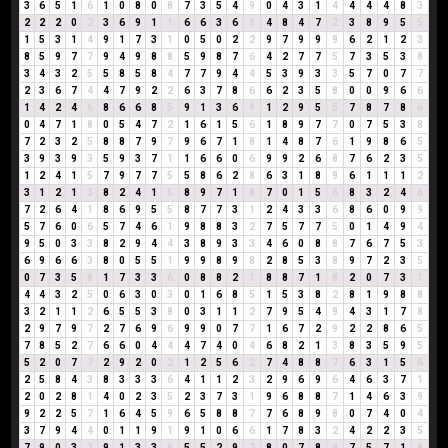
3
6
5
1
6
1
0
8
0
8
7
3
5
4
9
0
4
3
1
4
4
4
4
8
3
2
2
2
0
2
3
6
9
1
1
6
6
3
6
9
4
8
4
7
2
3
8
9
5
5
1
5
3
1
4
9
1
7
3
1
0
5
0
2
2
9
7
9
9
9
6
2
1
2
3
8
5
9
7
7
9
4
9
8
8
5
9
8
7
6
4
2
7
7
5
7
3
5
3
8
3
4
3
2
5
5
8
5
8
4
7
7
9
4
4
5
3
9
3
3
5
7
0
7
7
2
3
6
7
4
4
7
9
2
2
6
3
7
8
6
6
2
3
5
8
0
0
9
6
6
1
4
2
4
6
8
6
6
8
5
9
1
3
6
9
1
2
9
5
5
7
8
7
8
6
0
4
7
1
8
0
5
4
7
2
1
6
1
5
6
1
8
9
7
7
0
7
5
3
8
7
2
3
2
5
8
8
7
9
7
9
6
7
1
8
1
4
8
7
6
1
9
8
6
5
3
9
3
9
3
5
9
3
7
1
1
6
6
0
6
9
9
2
6
8
7
6
2
3
5
1
2
4
1
5
7
9
7
7
5
5
8
6
2
8
6
3
1
8
9
6
1
1
1
2
3
1
2
1
3
8
2
4
1
5
8
9
7
1
8
7
0
1
5
6
8
3
2
4
6
7
2
6
4
1
8
6
9
5
5
8
7
7
3
1
2
4
3
3
6
8
6
0
9
9
5
7
6
0
6
5
7
4
6
1
9
8
8
3
2
7
5
7
7
5
0
1
4
9
4
9
5
0
3
3
8
2
9
4
4
3
8
9
3
3
4
6
0
8
8
7
6
7
5
3
6
9
6
6
3
8
0
5
5
1
9
9
8
9
8
2
8
5
3
8
9
7
2
3
5
0
7
3
5
8
1
7
3
3
6
0
8
8
2
1
8
8
7
1
8
2
0
7
3
1
4
4
3
2
5
0
6
3
0
3
0
1
6
8
5
1
5
3
8
2
8
1
9
8
8
3
2
1
1
2
6
5
5
3
8
0
3
1
1
2
7
9
5
4
9
4
3
1
7
8
2
9
7
9
7
2
7
6
9
6
9
9
0
7
7
1
6
7
2
9
2
2
8
6
5
7
8
5
2
7
6
6
0
4
4
4
7
4
0
4
6
8
2
1
3
8
3
5
9
5
5
2
0
7
7
2
9
2
0
2
1
2
5
6
2
7
4
8
8
7
6
3
1
5
6
2
5
8
4
3
8
3
3
3
6
4
1
1
2
3
2
9
6
9
6
4
6
3
7
1
2
0
2
8
1
4
0
2
3
5
2
3
7
3
1
9
6
8
8
7
1
4
6
3
9
9
2
2
5
7
1
6
4
5
9
6
5
8
8
7
7
6
8
9
8
0
7
4
0
4
3
7
9
4
4
0
1
1
9
1
9
1
0
6
6
1
7
8
3
2
4
2
2
3
5
7
9
0
3
3
9
1
3
3
6
5
5
2
9
2
8
0
7
8
6
7
5
7
1
8