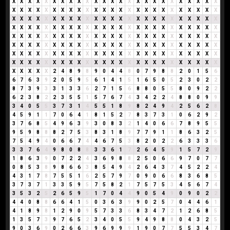
X
X
X
X
X
X
X
X
X
X
X
X
X
X
X
X
X
X
X
X
X
X
X
X
X
X
X
X
X
X
X
X
X
X
X
X
X
X
X
X
X
X
X
X
X
X
X
X
X
X
X
X
X
X
X
X
X
X
X
X
X
X
X
X
X
X
X
X
X
X
X
X
X
X
X
X
X
X
X
X
X
X
X
X
X
X
X
X
X
X
X
X
X
X
X
X
X
X
X
X
X
X
X
X
X
X
X
X
X
X
X
X
X
X
X
X
X
X
X
X
X
X
X
X
X
X
X
X
X
X
X
X
X
X
X
X
X
X
X
X
X
X
X
X
X
X
X
X
X
X
X
X
X
X
X
X
X
X
X
X
X
X
X
X
X
X
X
X
X
X
X
X
X
X
X
X
X
X
X
X
X
X
X
X
X
X
X
X
X
X
X
X
X
X
X
X
X
X
X
X
X
X
X
X
X
2
4
8
9
8
9
0
4
4
8
0
7
9
8
8
2
0
1
5
6
6
7
6
3
9
2
0
5
9
5
6
1
4
1
5
1
6
5
0
5
2
3
0
2
2
8
7
3
9
3
3
1
3
3
6
2
7
1
5
6
8
8
0
5
5
8
0
9
2
2
6
2
3
8
2
2
3
5
5
1
5
7
6
7
4
3
4
2
2
4
8
8
0
9
9
3
4
0
5
5
3
7
3
1
4
5
5
1
8
9
8
2
4
9
4
2
5
6
2
8
4
5
9
1
1
7
0
6
4
1
8
1
5
2
7
8
3
7
3
1
0
6
2
9
2
3
7
6
8
5
4
9
6
3
9
3
0
8
3
2
1
4
0
6
6
7
8
9
5
5
9
5
9
8
8
8
2
7
5
3
8
3
1
8
9
7
7
9
1
1
8
6
3
2
5
7
5
4
9
4
0
6
6
7
4
4
6
7
5
3
8
2
0
2
2
6
3
3
3
6
3
3
7
6
4
9
8
0
8
8
3
3
6
1
7
2
6
4
5
9
1
5
7
2
9
1
8
6
3
9
0
7
2
2
4
3
6
9
8
8
2
5
0
6
6
9
7
0
7
7
0
8
5
3
8
9
8
6
6
3
8
5
4
9
4
2
6
4
3
7
4
5
2
2
4
4
3
1
7
8
7
5
5
1
6
2
5
7
9
7
0
9
0
6
6
8
3
6
8
5
3
7
3
7
1
3
3
5
9
5
7
5
8
2
1
7
5
7
5
3
4
5
6
7
4
3
5
3
2
5
2
6
5
9
5
1
7
0
4
4
9
0
5
4
9
0
9
0
2
2
4
4
0
8
8
6
6
4
1
5
0
3
6
3
9
9
0
2
5
7
0
4
4
6
1
4
1
8
9
8
1
2
9
0
9
5
7
3
3
6
8
3
4
7
2
1
2
6
8
5
1
3
5
7
3
9
7
6
5
2
3
4
0
5
5
9
4
9
8
8
0
4
3
2
5
9
0
3
6
9
0
2
6
6
3
9
6
9
9
9
1
9
0
7
7
5
5
3
4
7