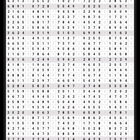
6
3
1
3
4
2
5
5
2
7
1
0
2
7
9
7
2
2
2
4
3
8
5
3
8
6
8
9
1
1
0
7
2
8
1
5
5
4
9
4
3
0
2
5
7
6
0
5
1
6
2
1
6
4
1
4
8
9
1
1
9
4
5
8
4
2
2
9
6
6
3
0
0
9
9
3
5
0
0
0
1
8
9
9
9
2
5
3
7
1
9
8
7
0
7
1
7
2
1
3
3
2
6
5
2
6
8
1
7
8
7
8
4
4
8
4
5
4
2
6
2
5
6
4
1
0
9
3
3
6
5
8
6
5
2
0
5
3
9
3
1
3
7
8
6
8
9
0
4
4
3
6
2
4
6
9
3
1
9
1
5
1
0
3
3
6
9
0
9
9
8
1
6
3
9
4
5
7
4
2
4
9
1
0
1
9
1
3
7
1
9
2
5
5
1
8
7
0
4
4
6
6
5
3
8
3
5
1
1
2
7
3
7
4
2
6
6
7
7
5
1
3
6
2
8
7
6
9
9
9
5
9
4
7
2
9
5
8
6
5
6
8
4
8
3
5
8
9
1
1
1
1
6
7
4
7
8
6
4
1
8
7
4
2
6
5
8
4
5
9
0
4
5
8
4
8
0
1
6
7
0
2
4
9
4
5
9
4
2
6
2
8
7
2
9
2
7
2
9
2
4
1
8
1
9
1
9
6
0
6
2
2
7
4
2
9
6
0
3
3
2
0
5
7
3
8
1
1
3
4
7
0
3
9
3
2
3
7
1
8
5
3
3
3
6
0
9
4
9
4
0
8
8
5
4
8
1
4
4
8
7
9
7
4
2
9
6
7
4
2
1
1
9
6
6
6
6
1
1
2
2
3
9
7
7
6
6
0
9
9
5
4
3
9
3
6
0
9
4
4
5
2
8
4
3
5
8
2
9
2
2
4
9
7
7
2
7
4
8
3
3
3
5
8
4
5
7
5
9
5
5
0
8
8
7
2
0
1
1
2
3
4
4
0
4
7
2
0
2
2
9
6
7
3
1
4
9
4
5
9
1
2
4
2
6
4
7
4
3
7
4
7
0
7
7
3
5
8
9
8
6
4
8
9
8
5
0
4
8
3
4
9
0
2
2
1
5
8
6
5
9
1
0
7
7
9
3
9
4
4
1
6
2
6
8
4
0
5
5
1
9
4
3
1
4
3
0
2
0
2
8
0
6
3
9
7
8
5
9
5
6
5
8
5
4
4
7
8
1
9
6
0
5
0
5
8
7
1
7
8
5
5
6
9
6
8
8
6
2
8
4
5
6
1
7
4
1
3
5
8
8
3
2
1
3
7
4
5
2
7
1
7
1
8
9
9
6
6
4
1
9
2
7
6
4
4
5
7
7
5
5
6
9
8
8
5
0
2
8
1
8
3
7
2
9
4
9
1
1
2
4
4
7
3
1
3
8
3
8
2
1
9
9
2
2
3
3
2
9
2
2
7
2
8
1
2
2
9
4
4
1
7
1
4
5
6
4
2
9
2
7
5
2
1
3