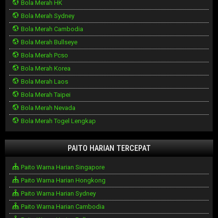
Bola Merah HK
Bola Merah Sydney
Bola Merah Cambodia
Bola Merah Bullseye
Bola Merah Pcso
Bola Merah Korea
Bola Merah Laos
Bola Merah Taipei
Bola Merah Nevada
Bola Merah Togel Lengkap
PAITO HARIAN TERCEPAT
Paito Warna Harian Singapore
Paito Warna Harian Hongkong
Paito Warna Harian Sydney
Paito Warna Harian Cambodia