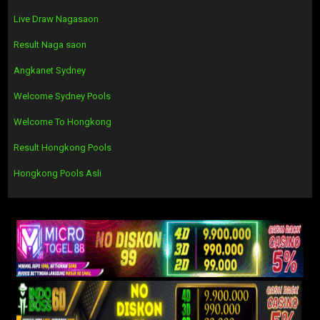
Live Draw Nagasaon
Result Naga saon
Angkanet Sydney
Welcome Sydney Pools
Welcome To Hongkong
Result Hongkong Pools
Hongkong Pools Asli