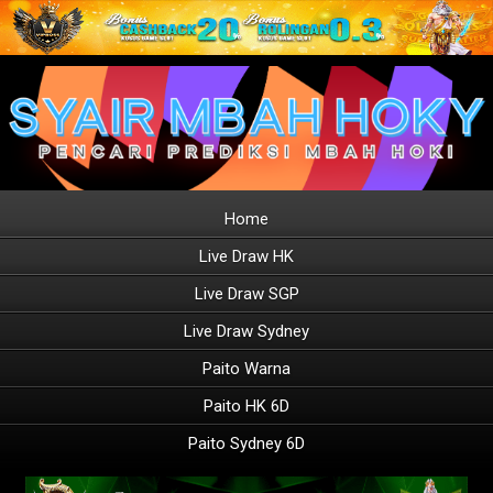
Home
Live Draw HK
Live Draw SGP
Live Draw Sydney
Paito Warna
Paito HK 6D
Paito Sydney 6D