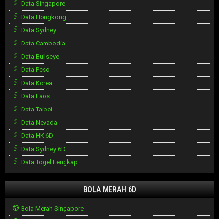
Data Singapore
Data Hongkong
Data Sydney
Data Cambodia
Data Bullseye
Data Pcso
Data Korea
Data Laos
Data Taipei
Data Nevada
Data HK 6D
Data Sydney 6D
Data Togel Lengkap
BOLA MERAH 6D
Bola Merah Singapore