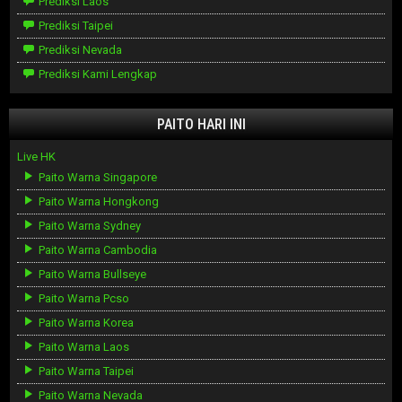
Prediksi Laos
Prediksi Taipei
Prediksi Nevada
Prediksi Kami Lengkap
PAITO HARI INI
Live HK
Paito Warna Singapore
Paito Warna Hongkong
Paito Warna Sydney
Paito Warna Cambodia
Paito Warna Bullseye
Paito Warna Pcso
Paito Warna Korea
Paito Warna Laos
Paito Warna Taipei
Paito Warna Nevada