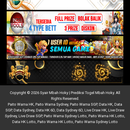
Copyright © 2026 Syair Mbah Hoky | Prediksi Togel Mbah Hoky. All
Rights Reserved.
Paito Warna HK
,
Paito Warna Sydney
,
Paito Warna SGP
,
Data HK
,
Data
SGP
,
Data Sydney
,
Data HK 6D
,
Data Sydney 6D
,
Live Draw HK
,
Live Draw
Sydney
,
Live Draw SGP
,
Paito Warna Sydney Lotto
,
Paito Warna HK Lotto
,
Data HK Lotto
,
Paito Warna HK Lotto
,
Paito Warna Sydney Lotto