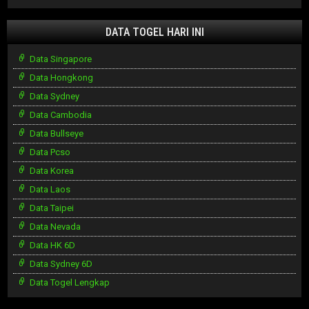
DATA TOGEL HARI INI
Data Singapore
Data Hongkong
Data Sydney
Data Cambodia
Data Bullseye
Data Pcso
Data Korea
Data Laos
Data Taipei
Data Nevada
Data HK 6D
Data Sydney 6D
Data Togel Lengkap