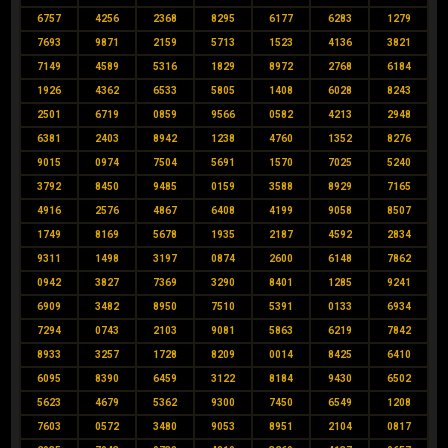
6757
4256
2368
8295
6177
6283
1279
7693
9871
2159
5713
1523
4136
3821
7149
4589
5316
1829
8972
2768
6184
1926
4362
6533
5805
1408
6028
8243
2501
6719
0859
9566
0582
4213
2948
6381
2403
8942
1238
4760
1352
8276
9015
0974
7504
5691
1570
7025
5240
3792
8450
9485
0159
3588
8929
7165
4916
2576
4867
6408
4199
9058
8507
1749
8169
5678
1935
2187
4592
2834
9311
1498
3197
0874
2600
6148
7862
0942
3827
7369
3290
8401
1285
9241
6909
3482
8950
7510
5391
0133
6934
7294
0743
2103
9081
5863
6219
7842
8933
3257
1728
8209
0014
8425
6410
6095
8390
6459
3122
8184
9430
6502
5623
4679
5362
9300
7450
6549
1208
7603
0572
3480
9053
8951
2104
0817