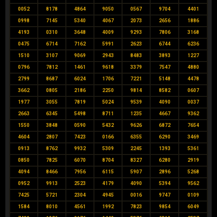
0052
8178
4864
9050
0567
9704
4401
0998
7145
5340
4067
2073
2656
1886
4193
0310
3648
4009
9293
7806
3168
0475
6714
7162
5991
2623
6744
6236
1510
3107
9069
2943
8483
3893
1227
0796
7812
1461
9618
3379
7547
4880
2799
8687
6024
1706
7221
5148
4478
3662
0805
2186
2250
9814
8582
0607
1977
3055
7819
5024
9539
4090
0037
2663
6345
5498
8711
1235
4667
9362
1550
3848
0590
5432
9626
6872
7654
4604
2807
7423
0166
6355
6290
3469
0913
8762
9932
5309
2245
1393
5361
0850
7825
6070
8704
8327
6280
2919
4094
8466
7956
6115
5907
2896
5268
0952
9913
2523
4179
4090
5394
9562
7425
5721
2304
4945
0016
9747
0109
1584
8010
4561
1992
7823
9854
6049