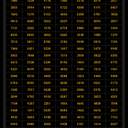
7480
1026
9176
1440
5376
6319
2537
2033
3994
8744
0722
4308
5191
6437
7602
1370
0153
4506
0238
5781
7826
9814
6585
3502
6339
3152
8599
2097
7121
3563
1576
6718
9680
4003
1364
8335
0843
4062
5663
2328
1085
1279
7510
3811
8765
2182
9598
5815
7103
7484
0431
5338
1697
4606
3479
9945
3053
7848
3699
1510
2958
3822
5305
6413
3928
5249
8196
7404
2039
0773
9221
8479
3500
4942
9189
7213
1961
2380
9076
4490
0588
1654
9406
9498
5754
8355
5639
6040
2418
0621
3172
1965
7397
9628
5209
3086
5975
9412
2049
9705
9924
0587
4970
2652
4303
7108
9267
2251
1836
4643
4838
7598
5468
1417
3029
8384
7462
0616
2507
4923
0654
4748
2835
4672
6522
7132
5094
6980
4306
9428
3181
1614
0627