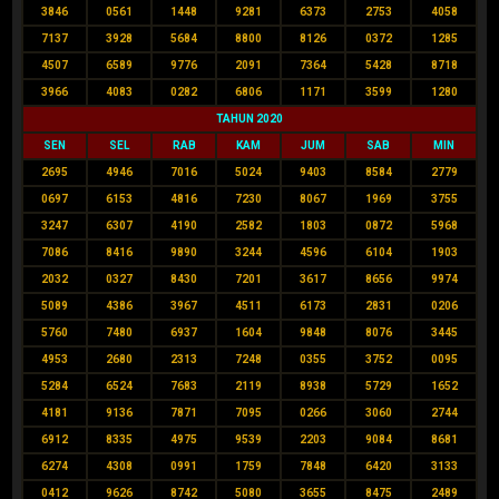
3846
0561
1448
9281
6373
2753
4058
7137
3928
5684
8800
8126
0372
1285
4507
6589
9776
2091
7364
5428
8718
3966
4083
0282
6806
1171
3599
1280
TAHUN 2020
SEN
SEL
RAB
KAM
JUM
SAB
MIN
2695
4946
7016
5024
9403
8584
2779
0697
6153
4816
7230
8067
1969
3755
3247
6307
4190
2582
1803
0872
5968
7086
8416
9890
3244
4596
6104
1903
2032
0327
8430
7201
3617
8656
9974
5089
4386
3967
4511
6173
2831
0206
5760
7480
6937
1604
9848
8076
3445
4953
2680
2313
7248
0355
3752
0095
5284
6524
7683
2119
8938
5729
1652
4181
9136
7871
7095
0266
3060
2744
6912
8335
4975
9539
2203
9084
8681
6274
4308
0991
1759
7848
6420
3133
0412
9626
8742
5080
3655
8475
2489