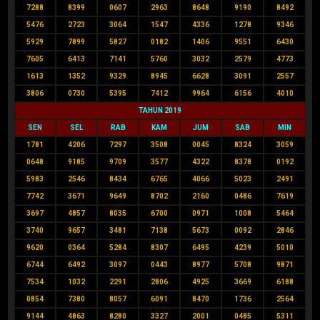
7288
8399
0607
2963
8648
9190
8492
5476
2723
3064
1547
4336
1278
9346
5929
7899
5827
0182
1406
9551
6430
7605
6413
7141
5760
3032
2579
4773
1613
1352
9329
8945
6628
3091
2557
3806
0730
5395
7412
9964
6156
4010
TAHUN 2019
SEN
SEL
RAB
KAM
JUM
SAB
MIN
1781
4206
7297
3508
0045
8324
3059
0648
9185
9709
3577
4322
8378
0192
5983
2546
8434
6765
4066
5023
2491
7742
3671
9649
8702
2160
0486
7619
3697
4857
8035
6700
0971
1008
5464
3740
9657
3481
7138
5673
0092
2846
9620
0364
5284
8307
6495
4239
5010
6744
6492
3097
0443
8977
5708
9871
7534
1032
2291
2806
4925
3669
6188
0854
7380
8057
6091
8470
1736
2564
9144
4863
8280
3327
2001
0485
5311