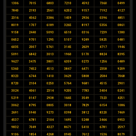
1306
7015
6803
7210
4592
7360
0499
7840
2193
2561
6202
9157
7192
4127
2316
4562
3386
1459
2936
0396
4851
8019
1707
6189
3265
8197
5356
0861
9158
2440
5093
6510
0316
7239
1380
0652
9701
1295
5107
9249
5825
0481
6035
2007
5761
3145
2639
4717
1946
5091
6842
3013
1960
5170
8824
8395
9627
3475
3801
6359
0273
1256
0489
5360
7452
4513
3847
6471
2358
9209
8323
6744
1410
3629
5808
2584
7068
8720
2104
0250
5764
9681
4515
2901
3024
4061
2314
9205
7783
3404
0241
5219
0147
2938
1665
3549
7323
4251
3062
8795
0805
3018
7829
6154
1086
2691
5940
9273
0398
3812
8320
7469
4537
6781
2104
1695
5248
3466
0953
9832
7049
4327
8671
5410
6781
2597
9106
1854
4268
0945
7612
1536
8079