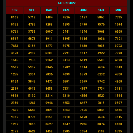
TAHUN 2022
SEN
SEL
RAB
KAM
JUM
SAB
MIN
8162
5712
1484
4526
3127
5863
7335
0152
4785
9288
1295
5490
9576
1694
0761
3755
6097
0441
1346
3068
6508
8567
6873
8911
3895
9116
1036
7121
7653
5186
1270
5075
3680
6038
0723
4328
3950
5201
2791
9317
4922
7098
1616
7956
9262
0413
6819
5503
4390
9682
5907
0346
8702
9814
7634
3843
1255
2304
7836
4099
0573
6232
4760
8124
3845
9470
6501
5679
5742
4868
2519
6913
8659
7331
4957
2734
3181
9898
5192
3214
9310
4356
8520
1594
2980
1269
0946
4653
6467
2813
0307
7602
5645
4025
4663
7426
5043
4886
9082
0778
8251
3910
6170
7634
3815
1232
7016
8627
1047
2236
8074
0188
2372
4628
1458
2785
3054
2199
0535