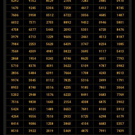
6292
9752
8529
2704
7283
3485
0970
1670
9245
5304
7258
4617
5412
8745
7606
3958
0512
6722
3056
4685
1487
6032
7371
2703
8892
9452
0946
5801
4758
6377
5443
2093
5301
6720
8476
3979
0713
1229
9606
2461
4512
8187
7984
2253
5620
6439
3747
8234
1085
7569
4309
4981
0822
3695
9117
5413
2868
1954
0243
6746
8625
4051
7793
5710
8370
4591
3622
5109
9787
0982
2836
5484
6391
7664
1708
4243
8513
9974
3045
0112
7825
5316
2499
1791
8953
8740
0516
4235
9185
7861
3064
5202
2948
1576
6223
8491
0683
7769
7516
9838
1643
2154
4308
6875
3902
5424
8021
1489
0653
7691
8100
5912
4264
9556
7510
2933
0725
6298
6179
8414
9086
1258
3860
4104
6683
5357
8510
3922
2019
5469
4875
7991
7439