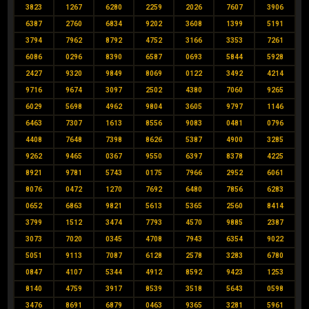
3823
1267
6280
2259
2026
7607
3906
6387
2760
6834
9202
3608
1399
5191
3794
7962
8792
4752
3166
3353
7261
6086
0296
8390
6587
0693
5844
5928
2427
9320
9849
8069
0122
3492
4214
9716
9674
3097
2502
4380
7060
9265
6029
5698
4962
9804
3605
9797
1146
6463
7307
1613
8556
9083
0481
0796
4408
7648
7398
8626
5387
4900
3285
9262
9465
0367
9550
6397
8378
4225
8921
9781
5743
0175
7966
2952
6061
8076
0472
1270
7692
6480
7856
6283
0652
6863
9821
5613
5365
2560
8414
3799
1512
3474
7793
4570
9885
2387
3073
7020
0345
4708
7943
6354
9022
5051
9113
7087
6128
2578
3283
6780
0847
4107
5344
4912
8592
9423
1253
8140
4759
3917
8539
3518
5643
0598
3476
8691
6879
0463
9365
3281
5961