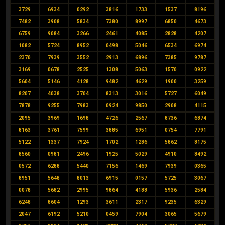
3729
6934
0292
3816
1733
1537
8196
7482
3908
5834
7380
8997
6850
4673
6759
9084
3266
2461
4085
2828
4207
1082
5724
8952
0498
5046
6534
6974
2370
7939
3552
2913
6896
7385
9787
3169
0678
2525
1308
5063
1570
0922
5604
5146
4128
9482
4629
1900
3259
8207
4038
3704
8313
3016
5727
6049
7878
9255
7983
0924
9850
2908
4115
2095
3969
1698
4726
2567
8736
6874
8163
3761
7599
3885
6951
0754
7791
5122
1337
7924
1702
1286
5862
8175
8560
0981
2496
1925
5029
4910
8492
0572
6288
5440
7156
1469
7939
0365
8951
5648
8013
6915
0157
5725
3067
0078
5682
2995
9864
4188
5936
2584
6248
8604
1293
3611
2317
9235
6329
2047
6192
5210
0459
7904
3065
5679