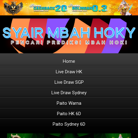
Home
Live Draw HK
Live Draw SGP
Live Draw Sydney
Paito Warna
Paito HK 6D
Paito Sydney 6D