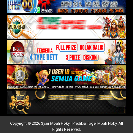
Copyright © 2026 Syair Mbah Hoky | Prediksi Togel Mbah Hoky. All
Rights Reserved.