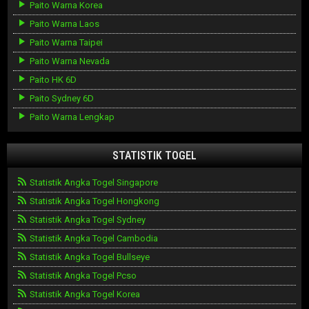
Paito Warna Korea
Paito Warna Laos
Paito Warna Taipei
Paito Warna Nevada
Paito HK 6D
Paito Sydney 6D
Paito Warna Lengkap
STATISTIK TOGEL
Statistik Angka Togel Singapore
Statistik Angka Togel Hongkong
Statistik Angka Togel Sydney
Statistik Angka Togel Cambodia
Statistik Angka Togel Bullseye
Statistik Angka Togel Pcso
Statistik Angka Togel Korea