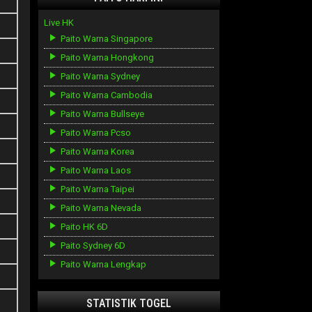
Live HK
Paito Warna Singapore
Paito Warna Hongkong
Paito Warna Sydney
Paito Warna Cambodia
Paito Warna Bullseye
Paito Warna Pcso
Paito Warna Korea
Paito Warna Laos
Paito Warna Taipei
Paito Warna Nevada
Paito HK 6D
Paito Sydney 6D
Paito Warna Lengkap
STATISTIK TOGEL