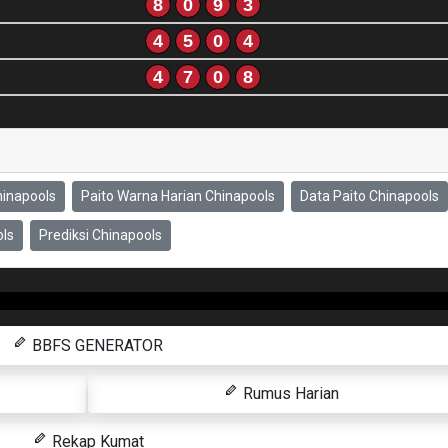
8
0
9
3
4
5
0
4
4
7
0
8
hinapools
Paito Warna Harian Chinapools
Data Paito Chinapools
ols
Prediksi Chinapools
BBFS GENERATOR
Rumus Harian
Rekap Kumat