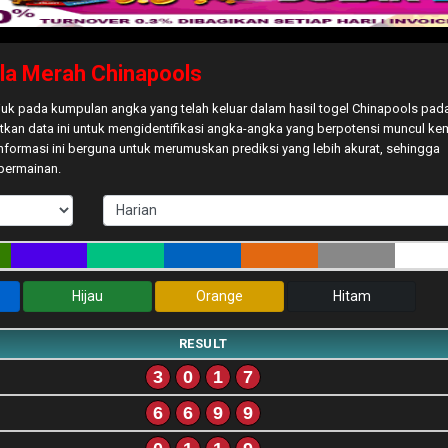
la Merah Chinapools
uk pada kumpulan angka yang telah keluar dalam hasil togel Chinapools pad
kan data ini untuk mengidentifikasi angka-angka yang berpotensi muncul ke
Informasi ini berguna untuk merumuskan prediksi yang lebih akurat, sehingga
permainan.
Hijau
Orange
Hitam
RESULT
3
0
1
7
6
6
9
9