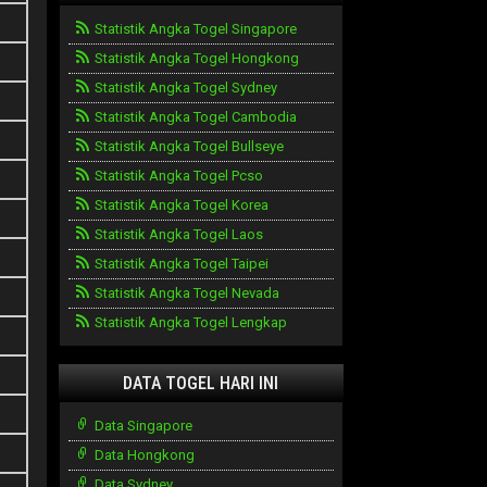
Statistik Angka Togel Singapore
Statistik Angka Togel Hongkong
Statistik Angka Togel Sydney
Statistik Angka Togel Cambodia
Statistik Angka Togel Bullseye
Statistik Angka Togel Pcso
Statistik Angka Togel Korea
Statistik Angka Togel Laos
Statistik Angka Togel Taipei
Statistik Angka Togel Nevada
Statistik Angka Togel Lengkap
DATA TOGEL HARI INI
Data Singapore
Data Hongkong
Data Sydney