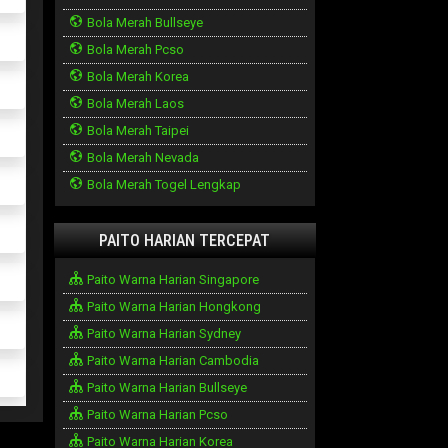
Bola Merah Bullseye
Bola Merah Pcso
Bola Merah Korea
Bola Merah Laos
Bola Merah Taipei
Bola Merah Nevada
Bola Merah Togel Lengkap
PAITO HARIAN TERCEPAT
Paito Warna Harian Singapore
Paito Warna Harian Hongkong
Paito Warna Harian Sydney
Paito Warna Harian Cambodia
Paito Warna Harian Bullseye
Paito Warna Harian Pcso
Paito Warna Harian Korea