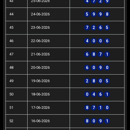
43
25-06-2026
4
7
2
9
44
24-06-2026
5
9
9
8
45
23-06-2026
7
2
6
5
46
22-06-2026
4
0
0
6
47
21-06-2026
6
8
7
1
48
20-06-2026
6
0
9
0
49
19-06-2026
2
8
0
5
50
18-06-2026
0
4
6
1
51
17-06-2026
8
7
1
0
52
16-06-2026
8
0
9
1