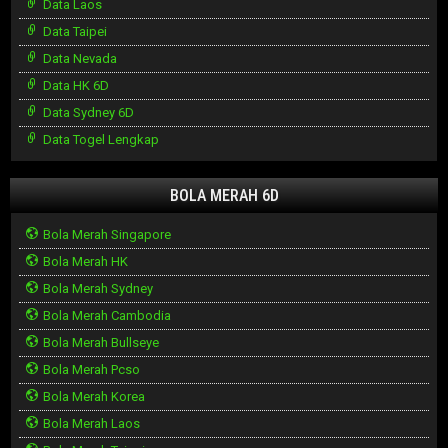
Data Laos
Data Taipei
Data Nevada
Data HK 6D
Data Sydney 6D
Data Togel Lengkap
BOLA MERAH 6D
Bola Merah Singapore
Bola Merah HK
Bola Merah Sydney
Bola Merah Cambodia
Bola Merah Bullseye
Bola Merah Pcso
Bola Merah Korea
Bola Merah Laos