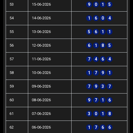
53
15-06-2026
9
0
1
5
54
14-06-2026
1
6
0
4
55
13-06-2026
5
6
1
1
56
12-06-2026
6
1
8
5
57
11-06-2026
7
4
6
4
58
10-06-2026
1
7
9
1
59
09-06-2026
7
9
3
7
60
08-06-2026
9
7
1
6
61
07-06-2026
3
0
1
8
62
06-06-2026
1
7
6
6