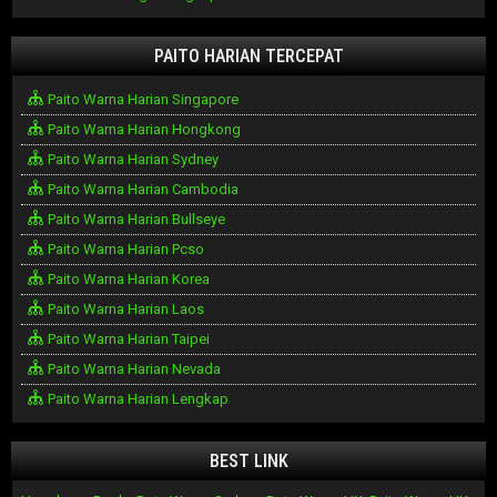
PAITO HARIAN TERCEPAT
Paito Warna Harian Singapore
Paito Warna Harian Hongkong
Paito Warna Harian Sydney
Paito Warna Harian Cambodia
Paito Warna Harian Bullseye
Paito Warna Harian Pcso
Paito Warna Harian Korea
Paito Warna Harian Laos
Paito Warna Harian Taipei
Paito Warna Harian Nevada
Paito Warna Harian Lengkap
BEST LINK