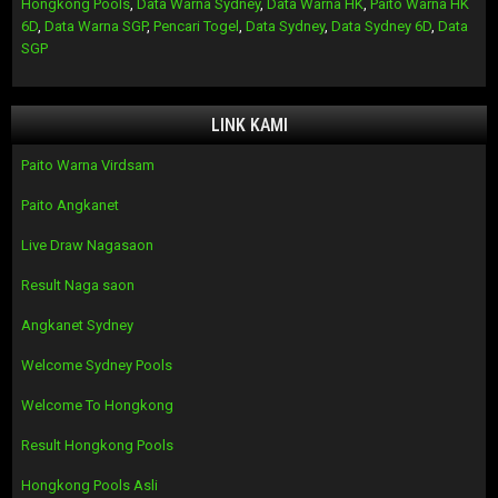
Hongkong Pools
,
Data Warna Sydney
,
Data Warna HK
,
Paito Warna HK
6D
,
Data Warna SGP
,
Pencari Togel
,
Data Sydney
,
Data Sydney 6D
,
Data
SGP
LINK KAMI
Paito Warna Virdsam
Paito Angkanet
Live Draw Nagasaon
Result Naga saon
Angkanet Sydney
Welcome Sydney Pools
Welcome To Hongkong
Result Hongkong Pools
Hongkong Pools Asli