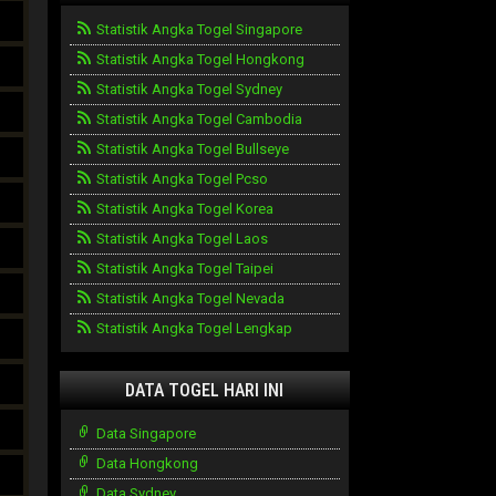
Statistik Angka Togel Singapore
Statistik Angka Togel Hongkong
Statistik Angka Togel Sydney
Statistik Angka Togel Cambodia
Statistik Angka Togel Bullseye
Statistik Angka Togel Pcso
Statistik Angka Togel Korea
Statistik Angka Togel Laos
Statistik Angka Togel Taipei
Statistik Angka Togel Nevada
Statistik Angka Togel Lengkap
DATA TOGEL HARI INI
Data Singapore
Data Hongkong
Data Sydney