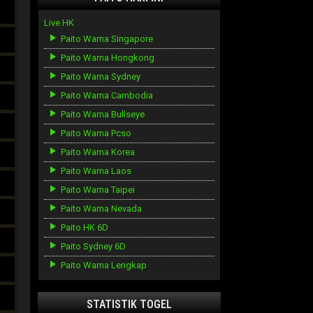
Live HK
Paito Warna Singapore
Paito Warna Hongkong
Paito Warna Sydney
Paito Warna Cambodia
Paito Warna Bullseye
Paito Warna Pcso
Paito Warna Korea
Paito Warna Laos
Paito Warna Taipei
Paito Warna Nevada
Paito HK 6D
Paito Sydney 6D
Paito Warna Lengkap
STATISTIK TOGEL