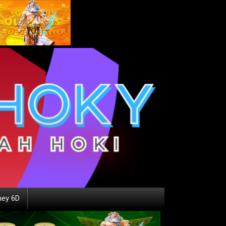
ney 6D