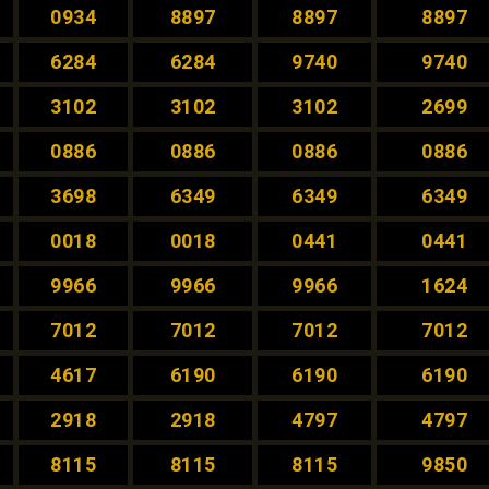
0934
8897
8897
8897
6284
6284
9740
9740
3102
3102
3102
2699
0886
0886
0886
0886
3698
6349
6349
6349
0018
0018
0441
0441
9966
9966
9966
1624
7012
7012
7012
7012
4617
6190
6190
6190
2918
2918
4797
4797
8115
8115
8115
9850