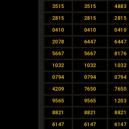
3515
3515
4883
2815
2815
2815
0410
0410
0410
2078
6447
6447
5667
5667
8176
1032
1032
1032
0794
0794
0794
4209
7650
7650
9565
9565
1203
8821
8821
8821
6147
6147
6147