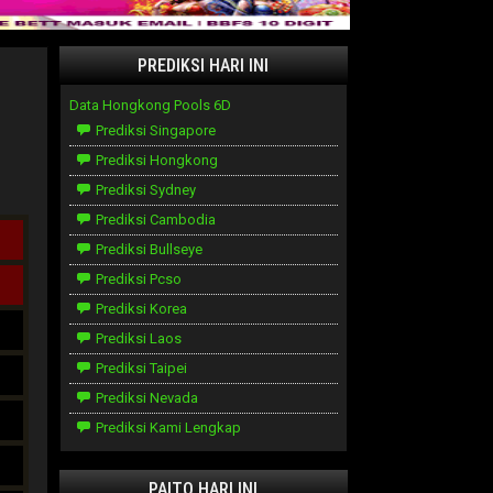
PREDIKSI HARI INI
Data Hongkong Pools 6D
Prediksi Singapore
Prediksi Hongkong
Prediksi Sydney
Prediksi Cambodia
Prediksi Bullseye
Prediksi Pcso
Prediksi Korea
Prediksi Laos
Prediksi Taipei
Prediksi Nevada
Prediksi Kami Lengkap
PAITO HARI INI