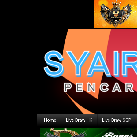
Home
Live Draw HK
Live Draw SGP