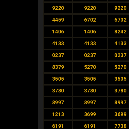
9220
9220
9220
4459
6702
6702
1406
1406
8242
4133
4133
4133
0237
0237
0237
8379
5270
5270
3505
3505
3505
3780
3780
3780
8997
8997
8997
1213
3699
3699
6191
6191
7738