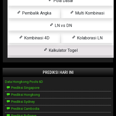
Pola Dasar
Pembalik Angka
Multi Kombinasi
LN vs DN
Kombinasi 4D
Kolaborasi LN
Kalkulator Togel
PREDIKSI HARI INI
Data Hongkong Pools 6D
Prediksi Singapore
Prediksi Hongkong
Prediksi Sydney
Prediksi Cambodia
Prediksi Bullseye