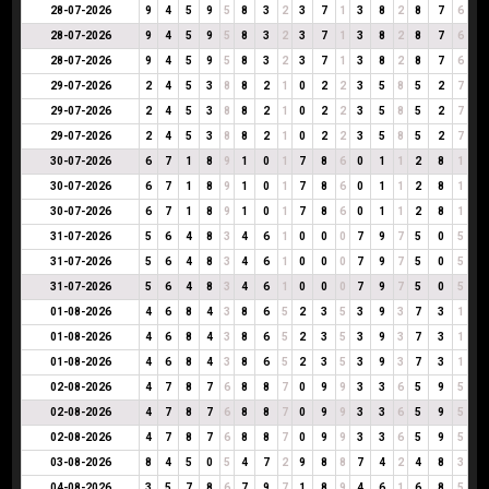
28-07-2026
9
4
5
9
5
8
3
2
3
7
1
3
8
2
8
7
6
28-07-2026
9
4
5
9
5
8
3
2
3
7
1
3
8
2
8
7
6
28-07-2026
9
4
5
9
5
8
3
2
3
7
1
3
8
2
8
7
6
29-07-2026
2
4
5
3
8
8
2
1
0
2
2
3
5
8
5
2
7
29-07-2026
2
4
5
3
8
8
2
1
0
2
2
3
5
8
5
2
7
29-07-2026
2
4
5
3
8
8
2
1
0
2
2
3
5
8
5
2
7
30-07-2026
6
7
1
8
9
1
0
1
7
8
6
0
1
1
2
8
1
30-07-2026
6
7
1
8
9
1
0
1
7
8
6
0
1
1
2
8
1
30-07-2026
6
7
1
8
9
1
0
1
7
8
6
0
1
1
2
8
1
31-07-2026
5
6
4
8
3
4
6
1
0
0
0
7
9
7
5
0
5
31-07-2026
5
6
4
8
3
4
6
1
0
0
0
7
9
7
5
0
5
31-07-2026
5
6
4
8
3
4
6
1
0
0
0
7
9
7
5
0
5
01-08-2026
4
6
8
4
3
8
6
5
2
3
5
3
9
3
7
3
1
01-08-2026
4
6
8
4
3
8
6
5
2
3
5
3
9
3
7
3
1
01-08-2026
4
6
8
4
3
8
6
5
2
3
5
3
9
3
7
3
1
02-08-2026
4
7
8
7
6
8
8
7
0
9
9
3
3
6
5
9
5
02-08-2026
4
7
8
7
6
8
8
7
0
9
9
3
3
6
5
9
5
02-08-2026
4
7
8
7
6
8
8
7
0
9
9
3
3
6
5
9
5
03-08-2026
8
4
5
0
5
4
7
2
9
8
8
7
4
2
4
8
3
04-08-2026
3
5
7
8
6
7
9
7
1
8
9
4
6
1
6
8
5