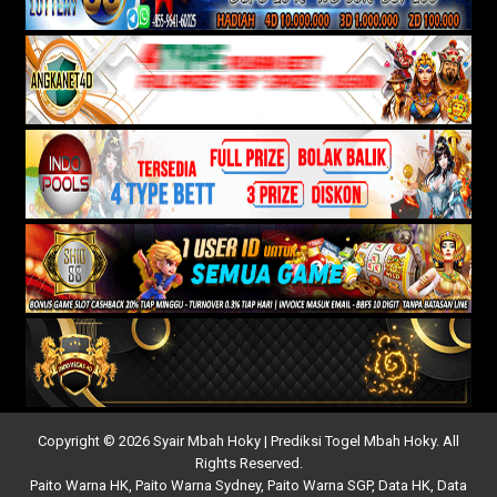
Copyright © 2026 Syair Mbah Hoky | Prediksi Togel Mbah Hoky. All
Rights Reserved.
Paito Warna HK
,
Paito Warna Sydney
,
Paito Warna SGP
,
Data HK
,
Data