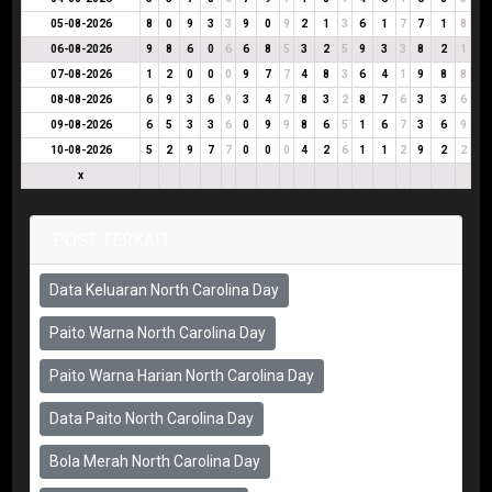
05-08-2026
8
0
9
3
3
9
0
9
2
1
3
6
1
7
7
1
8
06-08-2026
9
8
6
0
6
6
8
5
3
2
5
9
3
3
8
2
1
07-08-2026
1
2
0
0
0
9
7
7
4
8
3
6
4
1
9
8
8
08-08-2026
6
9
3
6
9
3
4
7
8
3
2
8
7
6
3
3
6
09-08-2026
6
5
3
3
6
0
9
9
8
6
5
1
6
7
3
6
9
10-08-2026
5
2
9
7
7
0
0
0
4
2
6
1
1
2
9
2
2
x
POST TERKAIT
Data Keluaran North Carolina Day
Paito Warna North Carolina Day
Paito Warna Harian North Carolina Day
Data Paito North Carolina Day
Bola Merah North Carolina Day