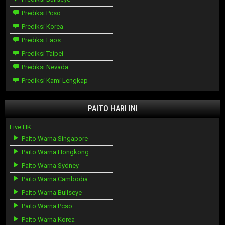
Prediksi Pcso
Prediksi Korea
Prediksi Laos
Prediksi Taipei
Prediksi Nevada
Prediksi Kami Lengkap
PAITO HARI INI
Live HK
Paito Warna Singapore
Paito Warna Hongkong
Paito Warna Sydney
Paito Warna Cambodia
Paito Warna Bullseye
Paito Warna Pcso
Paito Warna Korea