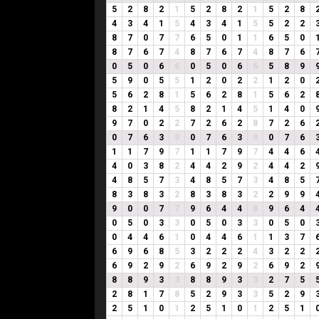
5
2
8
2
1
5
2
8
2
1
5
2
8
4
3
4
1
5
4
3
4
1
5
5
2
2
8
7
0
7
7
6
5
0
1
1
6
5
0
8
7
6
7
4
8
7
6
7
4
8
7
6
0
5
0
6
6
0
5
0
6
6
5
8
9
5
9
0
5
5
1
2
0
2
2
1
2
0
5
6
2
8
1
5
6
2
8
1
5
6
2
8
2
1
4
5
8
2
1
4
5
1
4
0
9
7
0
2
2
7
2
6
2
8
7
2
6
0
7
6
3
9
0
7
6
3
9
0
7
6
1
1
7
9
7
1
1
7
9
7
4
4
6
4
0
3
8
2
4
4
2
9
2
4
4
2
4
8
5
7
3
4
8
5
7
3
4
8
5
8
3
8
3
2
8
3
8
3
2
2
9
9
9
0
0
7
7
9
6
4
4
8
9
6
4
0
5
0
3
3
0
5
0
3
3
0
5
0
0
4
4
6
1
0
4
4
6
1
1
3
7
6
9
6
8
5
3
2
2
2
4
3
2
2
6
9
2
9
2
6
9
2
9
2
6
9
2
8
8
9
3
3
8
8
9
3
3
2
7
5
2
8
1
7
8
5
2
9
3
3
5
2
9
2
5
1
0
1
2
5
1
0
1
2
5
1