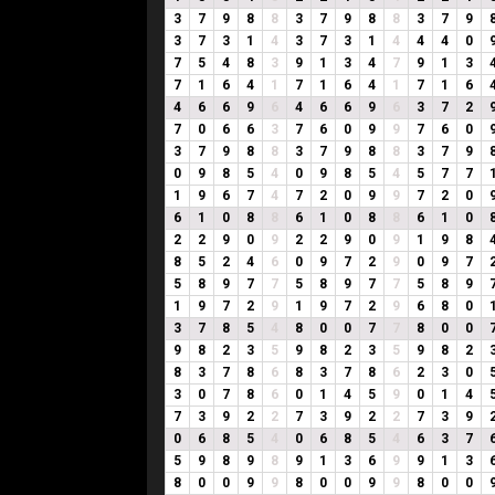
3
7
9
8
8
3
7
9
8
8
3
7
9
3
7
3
1
4
3
7
3
1
4
4
4
0
7
5
4
8
3
9
1
3
4
7
9
1
3
7
1
6
4
1
7
1
6
4
1
7
1
6
4
6
6
9
6
4
6
6
9
6
3
7
2
7
0
6
6
3
7
6
0
9
9
7
6
0
3
7
9
8
8
3
7
9
8
8
3
7
9
0
9
8
5
4
0
9
8
5
4
5
7
7
1
9
6
7
4
7
2
0
9
9
7
2
0
6
1
0
8
8
6
1
0
8
8
6
1
0
2
2
9
0
9
2
2
9
0
9
1
9
8
8
5
2
4
6
0
9
7
2
9
0
9
7
5
8
9
7
7
5
8
9
7
7
5
8
9
1
9
7
2
9
1
9
7
2
9
6
8
0
3
7
8
5
4
8
0
0
7
7
8
0
0
9
8
2
3
5
9
8
2
3
5
9
8
2
8
3
7
8
6
8
3
7
8
6
2
3
0
3
0
7
8
6
0
1
4
5
9
0
1
4
7
3
9
2
2
7
3
9
2
2
7
3
9
0
6
8
5
4
0
6
8
5
4
6
3
7
5
9
8
9
8
9
1
3
6
9
9
1
3
8
0
0
9
9
8
0
0
9
9
8
0
0