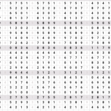
2
1
5
7
5
1
6
5
7
5
1
6
5
7
5
1
6
4
3
4
1
3
5
5
2
2
3
5
5
2
2
3
5
8
7
0
7
7
8
7
0
7
1
1
6
5
0
1
1
4
3
0
5
5
4
3
0
5
5
4
3
0
5
7
4
8
1
3
7
1
8
1
3
7
1
8
1
3
7
1
0
5
0
6
9
9
5
8
9
9
9
5
8
9
9
9
5
9
0
5
5
5
9
0
5
2
2
1
2
0
2
2
0
8
5
9
5
0
8
5
9
5
0
8
5
9
8
1
9
5
8
9
8
9
5
8
9
8
9
5
8
9
8
8
2
1
4
9
9
1
4
0
9
9
1
4
0
9
9
9
7
0
2
2
9
7
0
2
2
8
7
2
6
2
8
7
5
8
9
8
7
5
8
9
8
7
5
8
9
3
9
0
8
3
6
9
0
8
3
6
9
0
8
3
6
9
1
1
7
9
4
1
4
4
6
4
1
4
4
6
4
1
4
0
3
8
2
4
0
3
8
9
2
4
4
2
9
2
6
7
7
1
8
6
7
7
1
8
6
7
7
1
7
3
0
1
9
1
1
0
1
9
1
1
0
1
9
1
1
8
3
8
3
4
4
2
9
9
4
4
2
9
9
4
4
9
0
0
7
7
9
0
0
7
4
8
9
6
4
4
8
3
1
2
1
3
3
1
2
1
3
3
1
2
1
3
3
8
4
5
9
5
8
4
5
9
5
8
4
5
9
5
0
4
4
6
6
4
1
3
7
6
4
1
3
7
6
4
6
9
6
8
5
6
9
6
8
2
4
3
2
2
2
4
5
6
7
6
4
5
6
7
6
4
5
6
7
6
9
2
0
1
0
0
0
0
1
0
0
0
0
1
0
0
0
8
8
9
3
5
1
2
7
5
5
1
2
7
5
5
1
2
8
1
7
8
2
8
1
7
3
3
5
2
9
3
3
1
3
8
1
9
1
3
8
1
9
1
3
8
1
0
1
4
2
1
3
4
4
2
1
3
4
4
2
1
3
4
4
6
6
7