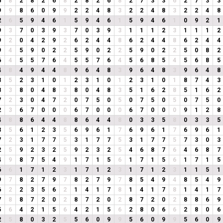
6
8
2
8
2
6
8
2
8
2
6
8
2
7
3
3
6
2
7
3
3
9
9
8
6
0
9
9
2
2
4
8
3
2
2
4
8
3
2
2
4
8
2
6
5
9
4
6
1
5
9
4
6
1
5
9
4
6
1
0
9
2
1
9
3
7
0
3
9
3
7
0
3
9
3
1
1
1
2
3
1
1
1
2
9
2
0
4
2
9
2
6
2
4
4
8
6
2
4
4
8
6
2
4
4
9
4
5
9
0
2
2
5
9
0
2
2
5
9
0
2
2
5
0
8
2
6
4
5
5
7
6
4
5
5
7
6
4
5
6
8
5
4
5
6
8
5
4
8
4
9
4
4
8
9
6
4
8
3
9
6
4
8
3
9
6
4
8
3
5
2
3
1
0
1
2
3
1
0
1
2
3
1
0
1
8
7
4
3
8
3
8
0
4
8
3
8
0
4
8
3
5
1
6
2
8
5
1
6
2
7
2
3
0
4
7
2
0
7
5
0
5
0
7
5
0
5
0
7
5
0
2
3
6
7
0
0
0
6
7
0
0
0
6
7
0
0
0
9
1
2
8
4
8
8
6
4
4
8
8
6
4
4
8
0
3
3
5
8
0
3
3
5
3
5
6
1
2
3
5
6
9
6
1
7
6
9
6
1
7
6
9
6
1
7
2
3
1
7
7
5
3
1
7
7
5
3
1
7
7
5
7
3
0
3
2
5
9
2
3
2
5
9
2
3
2
5
4
6
8
7
6
4
6
8
7
4
9
8
7
5
4
9
1
7
1
5
6
1
7
1
5
6
1
7
1
5
6
6
1
7
1
2
3
1
7
1
2
3
1
7
1
2
3
1
1
5
1
9
7
8
2
7
9
7
8
2
7
9
7
8
5
4
9
4
8
5
4
9
6
2
2
3
5
6
2
1
4
1
7
8
1
4
1
7
8
1
4
1
7
7
8
8
7
2
0
2
8
7
2
0
2
8
7
2
0
2
8
8
6
9
5
6
4
2
1
5
6
4
2
1
5
6
2
8
0
6
6
2
8
0
6
2
5
8
0
3
2
5
5
6
0
9
9
5
6
0
9
9
5
6
0
9