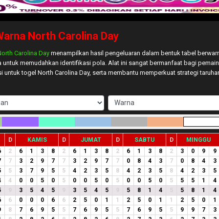
Warna North Carolina Day
North Carolina Day
menampilkan hasil pengeluaran dalam bentuk tabel berwar
 untuk memudahkan identifikasi pola. Alat ini sangat bermanfaat bagi pemain
i untuk togel North Carolina Day, serta membantu memperkuat strategi taruha
D
KAMIS
D
JUMAT
D
SABTU
D
MINGGU
6
2
6
1
3
8
2
6
1
3
8
2
6
1
3
8
2
3
0
9
9
7
7
3
2
9
7
7
3
2
9
7
7
0
8
4
3
7
0
8
4
3
5
5
3
7
9
5
5
4
2
3
5
8
4
2
3
5
8
4
2
3
5
4
4
0
0
5
0
5
0
0
5
0
5
0
0
5
0
5
5
5
1
4
5
9
3
5
4
5
9
3
5
4
5
9
5
8
1
4
5
5
8
1
4
6
6
0
0
0
6
6
2
5
0
1
1
2
5
0
1
1
2
5
0
1
9
8
7
6
9
5
5
7
6
9
5
5
7
6
9
5
5
9
9
7
3